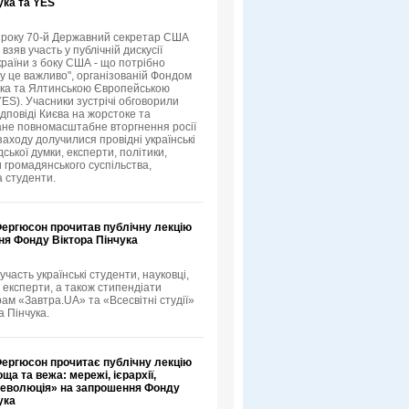
ука та YES
3 року 70-й Державний секретар США
зяв участь у публічній дискусії
країни з боку США - що потрібно
му це важливо", організованій Фондом
ука та Ялтинською Європейською
YES). Учасники зустрічі обговорили
ідповіді Києва на жорстоке та
не повномасштабне вторгнення росії
 заходу долучилися провідні українські
ської думки, експерти, політики,
 громадянського суспільства,
а студенти.
Фергюсон прочитав публічну лекцію
ня Фонду Віктора Пінчука
 участь українські студенти, науковці,
 експерти, а також стипендіати
рам «Завтра.UA» та «Всесвітні студії»
а Пінчука.
Фергюсон прочитає публічну лекцію
ща та вежа: мережі, ієрархії,
 революція» на запрошення Фонду
ука