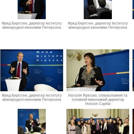
Фред Бергстен, директор Інституту
Фред Бергстен, директор Інституту
міжнародної економіки Петерсона
міжнародної економіки Петерсона
Фред Бергстен, директор Інституту
Наталія Яресько, співзасновник та
міжнародної економіки Петерсона
головний виконавчий директор
Horizon Capital