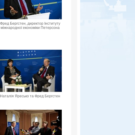
Фред Бергстен, директор Інституту
міжнародної економіки Петерсона
Наталія Яресько та Фред Бергстен