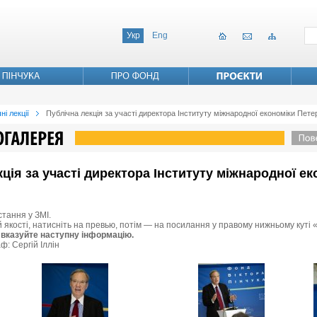
Укр
Eng
ні лекції
Публічна лекція за участі директора Інституту міжнародної економіки Пет
екція за участі директора Інституту міжнародної е
стання у ЗМІ.
й якості, натисніть на превью, потім — на посилання у правому нижньому куті 
 вказуйте наступну інформацію.
ф: Сергій Іллін