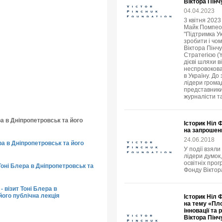
Віктора Пінч
04.04.2023
3 квітня 202
Майк Помпео в
"Підтримка У
зробити і чо
Віктора Пінч
Стратегією (
дієві шляхи в
неспровокова
в Україну. До
лідери громад
представники
журналісти т
ра в Дніпропетровськ та його
Історик Ніл 
на запрошен
24.06.2018
ера в Дніпропетровськ та його
У події взяли
лідери думок,
освітніх прог
Тоні Блера в Дніпропетровськ та
Фонду Віктор
- візит Тоні Блера в
його публічна лекція
Історик Ніл 
на тему «Пло
інновації та
Віктора Пінч