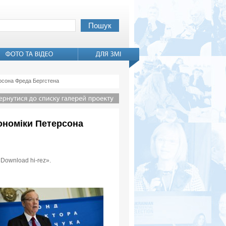
ерсона Фреда Бергстена
кономіки Петерсона
«Download hi-rez».