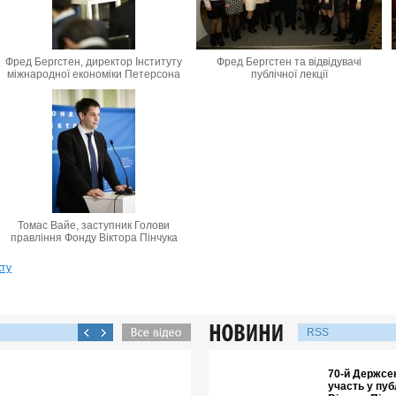
Фред Бергстен, директор Інституту
Фред Бергстен та відвідувачі
міжнародної економіки Петерсона
публічної лекції
Томас Вайе, заступник Голови
правління Фонду Віктора Пінчука
кту
RSS
70-й Держсе
участь у пуб