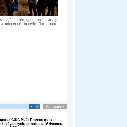
Фред Бергстен, директор Інституту
міжнародної економіки Петерсона
кретар США Майк Помпео взяв
лічній дискусії, організованій Фондом