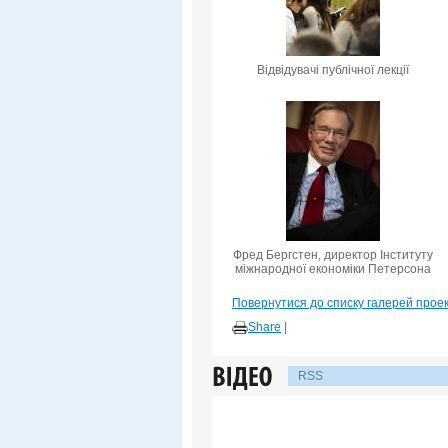
Відвідувачі публічної лекції
Фред Бергстен, директор Інституту
міжнародної економіки Петерсона
Повернутися до списку галерей прое
Share
|
RSS