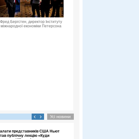
Фред Бергстен, директор Інституту
міжнародної економіки Петерсона
 Палати представників США Ньют
итав публічну лекцію «Куди