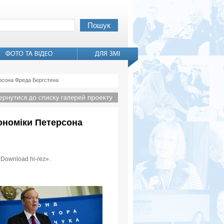
ерсона Фреда Бергстена
кономіки Петерсона
«Download hi-rez».