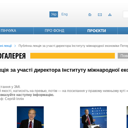
Укр
Eng
ні лекції
Публічна лекція за участі директора Інституту міжнародної економіки Пет
екція за участі директора Інституту міжнародної е
стання у ЗМІ.
й якості, натисніть на превью, потім — на посилання у правому нижньому куті 
 вказуйте наступну інформацію.
ф: Сергій Іллін