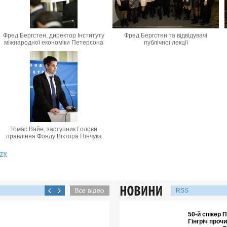
Фред Бергстен, директор Інституту
Фред Бергстен та відвідувачі
міжнародної економіки Петерсона
публічної лекції
Томас Вайе, заступник Голови
правління Фонду Віктора Пінчука
кту
RSS
50-й спікер
Гінгріч проч