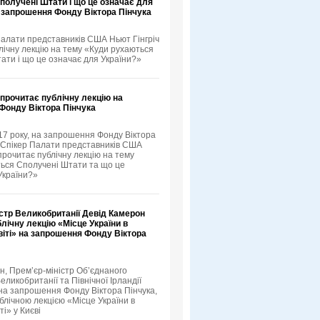
получені Штати і що це означає для
а запрошення Фонду Віктора Пінчука
Палати представників США Ньют Гінгріч
лічну лекцію на тему «Куди рухаються
ати і що це означає для України?»
 прочитає публічну лекцію на
Фонду Віктора Пінчука
17 року, на запрошення Фонду Віктора
й Спікер Палати представників США
прочитає публічну лекцію на тему
ься Сполучені Штати та що це
України?»
стр Великобританії Девід Камерон
лічну лекцію «Місце України в
іті» на запрошення Фонду Віктора
н, Прем’єр-міністр Об’єднаного
еликобританії та Північної Ірландії
 на запрошення Фонду Віктора Пінчука,
блічною лекцією «Місце України в
ті» у Києві