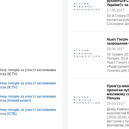
рухаються С
України?» н
17.05.2017
50-й Спікер 
прочитав пуб
Сполучені Шт
Ньют Гінгріч
запрошення 
28.04.2017
16 травня 20
Пінчука, 50-
Ньют Гінгріч 
«Куди рухают
чну лекцію за участі засновника
означає для 
лза (ICTV)
чну лекцію за участі засновника
Прем'єр-міні
лза (ICTV)
прочитав пуб
мінливому св
чну лекцію за участі засновника
Пінчука
йлза (Новий канал)
29.03.2017
Девід Камеро
чну лекцію за участі засновника
королівства В
йлза (СТБ)
(2010-2016),
виступив з пу
мінливому сві