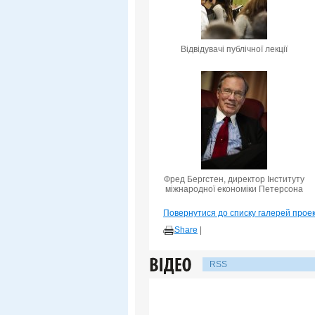
Відвідувачі публічної лекції
Фред Бергстен, директор Інституту
міжнародної економіки Петерсона
Повернутися до списку галерей прое
Share
|
RSS