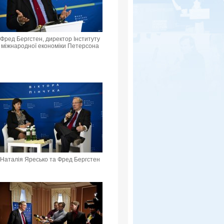
Фред Бергстен, директор Інституту
міжнародної економіки Петерсона
Наталія Яресько та Фред Бергстен