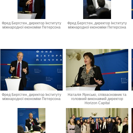
Фред Бергстен, директор Інституту
Фред Бергстен, директор Інституту
міжнародної економіки Петерсона
міжнародної економіки Петерсона
Фред Бергстен, директор Інституту
Наталія Яресько, співзасновник та
міжнародної економіки Петерсона
головний виконавчий директор
Horizon Capital