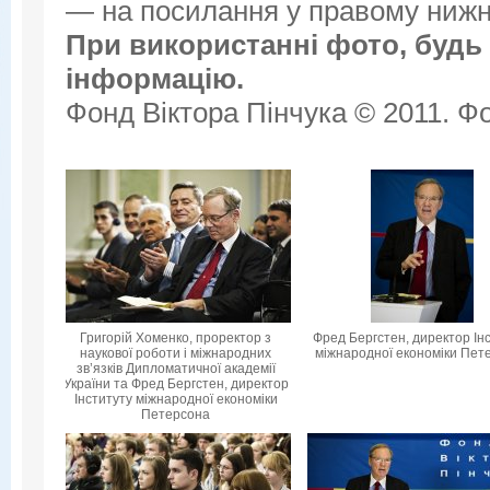
— на посилання у правому нижнь
При використанні фото, будь 
інформацію.
Фонд Віктора Пінчука © 2011. Фо
Григорій Хоменко, проректор з
Фред Бергстен, директор Ін
наукової роботи і міжнародних
міжнародної економіки Пет
зв’язків Дипломатичної академії
України та Фред Бергстен, директор
Інституту міжнародної економіки
Петерсона