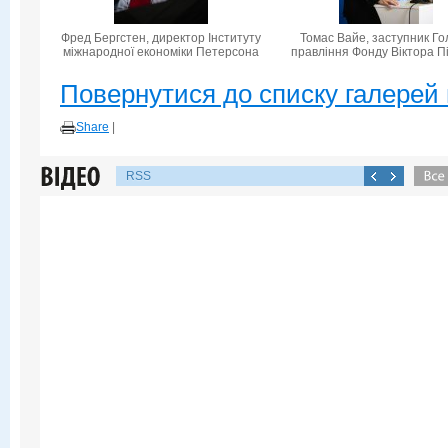
Фред Бергстен, директор Інституту
Томас Вайе, заступник Го
міжнародної економіки Петерсона
правління Фонду Віктора П
Повернутися до списку галерей 
Share
|
RSS