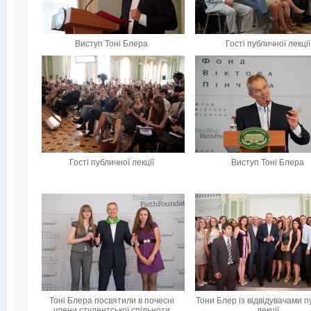
Виступ Тоні Блера
Гості публичної лекції
Гості публичної лекції
Виступ Тоні Блера
Тоні Блера посвятили в почесні
Тони Блер із відвідувачами п
члени студентської спільноти
лекції