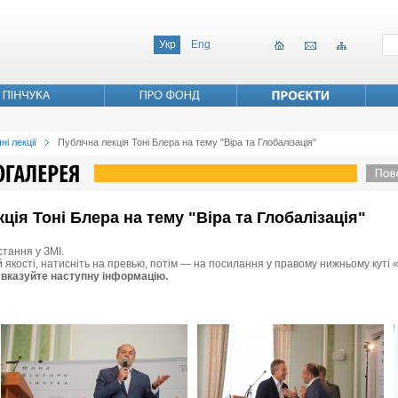
Укр
Eng
ні лекції
Публічна лекція Тоні Блера на тему "Віра та Глобалізація"
кція Тоні Блера на тему "Віра та Глобалізація"
стання у ЗМІ.
й якості, натисніть на превью, потім — на посилання у правому нижньому куті 
 вказуйте наступну інформацію.