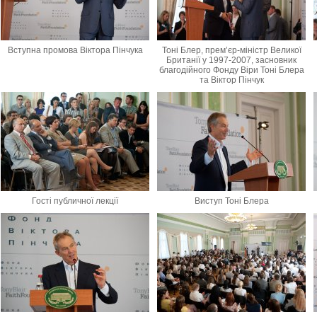
Вступна промова Віктора Пінчука
Тоні Блер, прем’єр-міністр Великої
Британії у 1997-2007, засновник
благодійного Фонду Віри Тоні Блера
та Віктор Пінчук
Гості публичної лекції
Виступ Тоні Блера