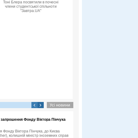
Тоні Блера посвятили в почесні
члени студентської спільноти
"Завтра.UA"
а запрошення Фонду Віктора Пінчука
я Фонду Віктора Пінчука, до Києва
her), колишній міністр іноземних справ