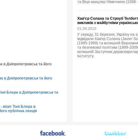
та Віце-канцлер Німеччини (1998 -
Хав'єр Солана та Строуб Телбот
викликів з майбутніми українсь
01.04.2010
У середу, 31 березня, Україну на
відвідали Хав'єр Солана (Javier 
(1995-1999) та колишній Верховни
та безпекової політики (1999-2009),
колишній Заступник держсекретар
Інституту.
ра в Дніпропетровськ та його
ера в Дніпропетровськ та його
Тоні Блера в Дніпропетровськ та
- візит Тоні Блера в
його публічна лекція