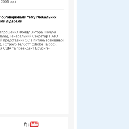
 2005 рр.)
т обговорювали тему глобальних
кими лідерами
 запрошення Фонду Віктора Пінчука
Solana), Генеральний Секретар НАТО
й представник ЄС з питань зовнішньої
 і Строуб Телботт (Strobe Talbott),
я США та президент Брукінгз-