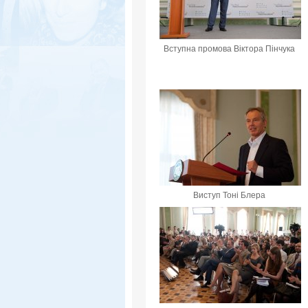
Вступна промова Віктора Пінчука
Виступ Тоні Блера