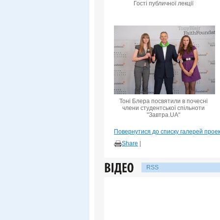
Гості публичної лекції
Тоні Блера посвятили в почесні
члени студентської спільноти
"Завтра.UA"
Повернутися до списку галерей прое
Share
|
RSS