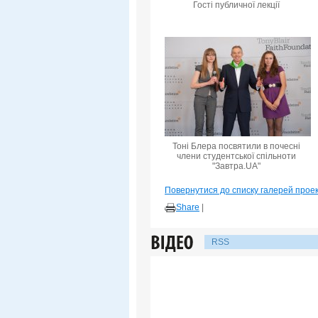
Гості публичної лекції
Тоні Блера посвятили в почесні
члени студентської спільноти
"Завтра.UA"
Повернутися до списку галерей прое
Share
|
RSS