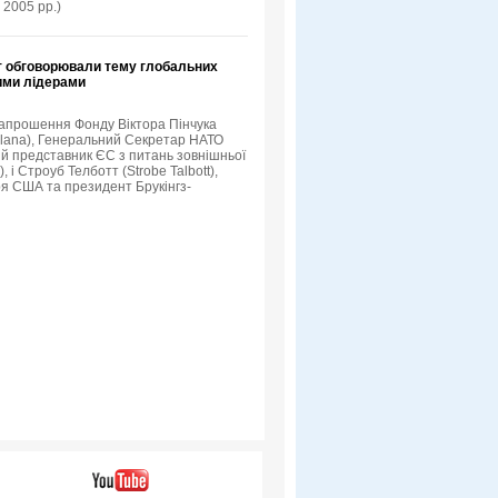
 2005 рр.)
т обговорювали тему глобальних
кими лідерами
 запрошення Фонду Віктора Пінчука
Solana), Генеральний Секретар НАТО
й представник ЄС з питань зовнішньої
 і Строуб Телботт (Strobe Talbott),
я США та президент Брукінгз-