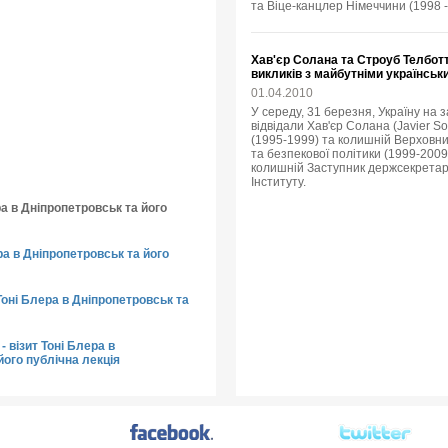
та Віце-канцлер Німеччини (1998 -
Хав'єр Солана та Строуб Телбот
викликів з майбутніми українсь
01.04.2010
У середу, 31 березня, Україну на
відвідали Хав'єр Солана (Javier 
(1995-1999) та колишній Верховни
та безпекової політики (1999-2009),
колишній Заступник держсекретар
Інституту.
ра в Дніпропетровськ та його
ера в Дніпропетровськ та його
Тоні Блера в Дніпропетровськ та
- візит Тоні Блера в
його публічна лекція