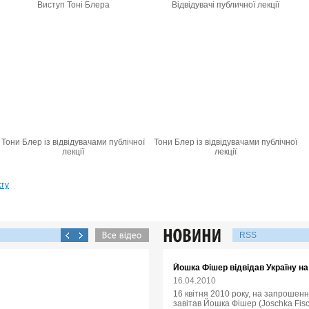
Виступ Тоні Блера
Відвідувачі публичної лекції
Тони Блер із відвідувачами публічної
Тони Блер із відвідувачами публічної
лекції
лекції
кту
RSS
Йошка Фішер відвідав Україну н
16.04.2010
16 квітня 2010 року, на запрошенн
завітав Йошка Фішер (Joschka Fisc