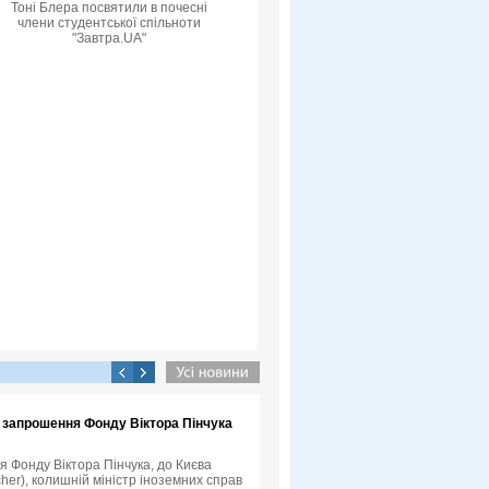
Тоні Блера посвятили в почесні
члени студентської спільноти
"Завтра.UA"
а запрошення Фонду Віктора Пінчука
я Фонду Віктора Пінчука, до Києва
her), колишній міністр іноземних справ