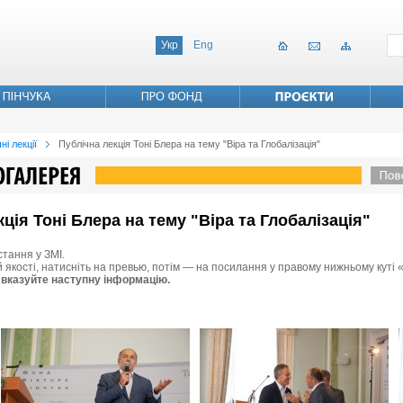
Укр
Eng
ні лекції
Публічна лекція Тоні Блера на тему "Віра та Глобалізація"
кція Тоні Блера на тему "Віра та Глобалізація"
стання у ЗМІ.
й якості, натисніть на превью, потім — на посилання у правому нижньому куті 
 вказуйте наступну інформацію.