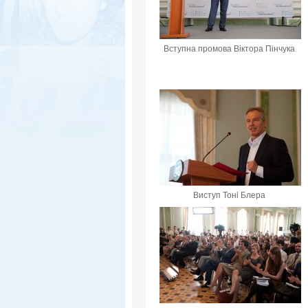
Вступна промова Віктора Пінчука
Виступ Тоні Блера