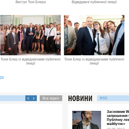
Виступ Тоні Блера
Відвідувачі публичної лекції
Тони Блер із відвідувачами публічної
Тони Блер із відвідувачами публічної
лекції
лекції
кту
RSS
Засновник Wi
запрошення 
Публічну лек
майбутнє»