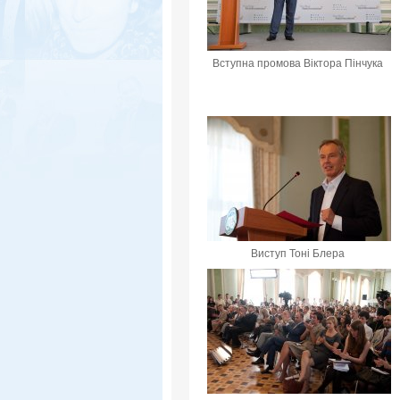
Вступна промова Віктора Пінчука
Виступ Тоні Блера