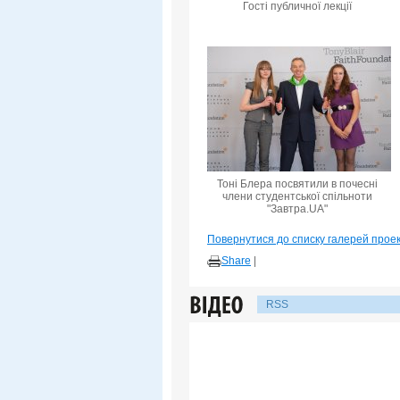
Гості публичної лекції
Тоні Блера посвятили в почесні
члени студентської спільноти
"Завтра.UA"
Повернутися до списку галерей прое
Share
|
RSS