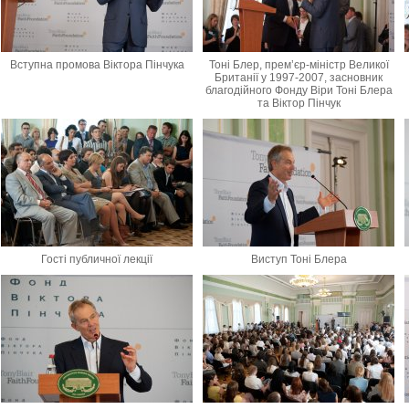
Вступна промова Віктора Пінчука
Тоні Блер, прем’єр-міністр Великої
Британії у 1997-2007, засновник
благодійного Фонду Віри Тоні Блера
та Віктор Пінчук
Гості публичної лекції
Виступ Тоні Блера