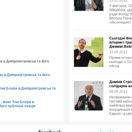
22.05.2012
У вівторок, 1
Wikipedia, ід
ради Фонду W
Віктора Пінчу
«Як інтернет
Сьогодні Фо
інтернет-тра
Джиммі Вей
15.05.2012
Пряма інтерн
ра в Дніпропетровськ та його
сьогодні о 15
ictv.ua
ера в Дніпропетровськ та його
Домінік Стро
солідарна ан
Тоні Блера в Дніпропетровськ та
06.04.2012
Незважаючи н
світовій екон
- візит Тоні Блера в
найбільш важ
його публічна лекція
координація е
Європі і в сві