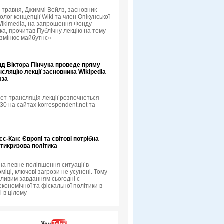
5 травня, Джиммі Вейлз, засновник
еолог концепції Wiki та член Опікунської
ikimedia, на запрошення Фонду
ка, прочитав Публічну лекцію на тему
 змінює майбутнє»
нд Віктора Пінчука проведе пряму
нсляцію лекції засновника Wikipedia
лза
ет-трансляція лекції розпочнеться
:30 на сайтах korrespondent.net та
сс-Кан: Європі та світові потрібна
тикризова політика
а певне поліпшення ситуації в
оміці, ключові загрози не усунені. Тому
ливим завданням сьогодні є
кономічної та фіскальної політики в
ті в цілому