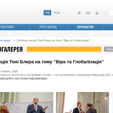
Укр
Eng
ні лекції
Публічна лекція Тоні Блера на тему "Віра та Глобалізація"
кція Тоні Блера на тему "Віра та Глобалізація"
стання у ЗМІ.
й якості, натисніть на превью, потім — на посилання у правому нижньому куті 
 вказуйте наступну інформацію.