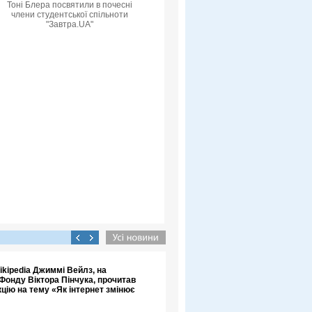
Тоні Блера посвятили в почесні
члени студентської спільноти
"Завтра.UA"
kipedia Джиммі Вейлз, на
Фонду Віктора Пінчука, прочитав
цію на тему «Як інтернет змінює