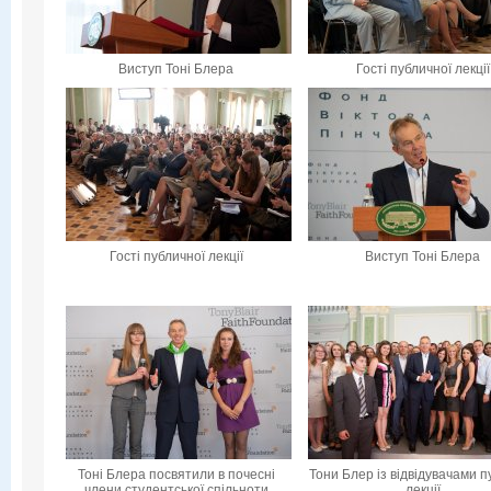
Виступ Тоні Блера
Гості публичної лекції
Гості публичної лекції
Виступ Тоні Блера
Тоні Блера посвятили в почесні
Тони Блер із відвідувачами п
члени студентської спільноти
лекції