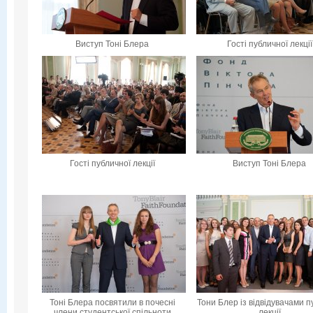
Виступ Тоні Блера
Гості публичної лекції
Гості публичної лекції
Виступ Тоні Блера
Тоні Блера посвятили в почесні
Тони Блер із відвідувачами п
члени студентської спільноти
лекції