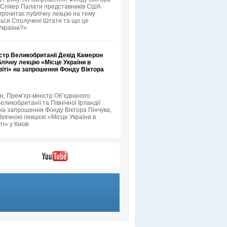
й Спікер Палати представників США
прочитає публічну лекцію на тему
ься Сполучені Штати та що це
України?»
стр Великобританії Девід Камерон
лічну лекцію «Місце України в
іті» на запрошення Фонду Віктора
н, Прем’єр-міністр Об’єднаного
еликобританії та Північної Ірландії
 на запрошення Фонду Віктора Пінчука,
блічною лекцією «Місце України в
ті» у Києві