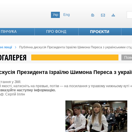
Укр
Eng
ні лекції
Публічна дискусія Президента Ізраїлю Шимона Переса з українськими ст
дискусія Президента Ізраїлю Шимона Переса з укр
стання у ЗМІ.
й якості, натисніть на превью, потім — на посилання у правому нижньому куті 
 вказуйте наступну інформацію.
ф: Сергій Іллін