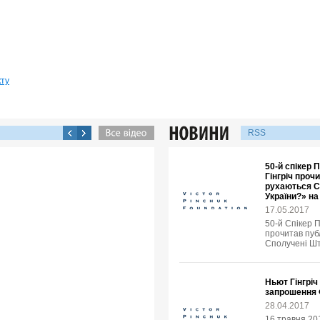
кту
RSS
50-й спікер
Гінгріч проч
рухаються С
України?» н
17.05.2017
50-й Спікер 
прочитав пуб
Сполучені Шт
Ньют Гінгріч
запрошення 
28.04.2017
16 травня 20