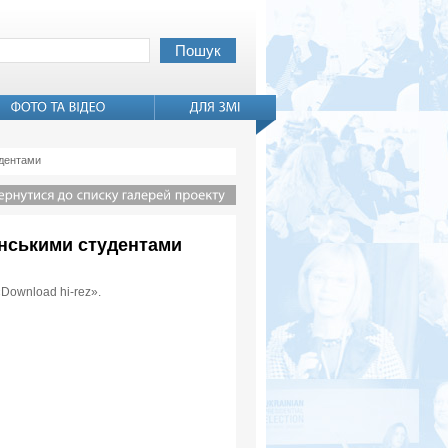
удентами
аїнськими студентами
«Download hi-rez».