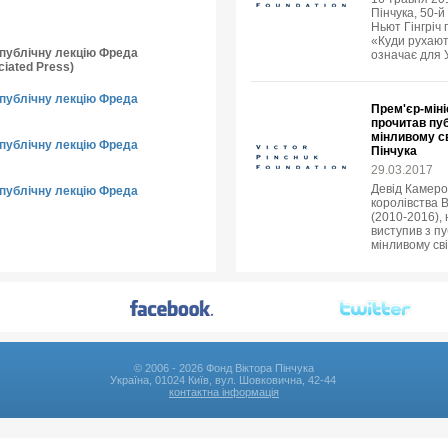
Пінчука, 50-
Ньют Гінгріч 
«Куди рухают
о публічну лекцію Фреда
означає для 
iated Press)
о публічну лекцію Фреда
Прем'єр-міні
прочитав пуб
мінливому св
о публічну лекцію Фреда
Пінчука
29.03.2017
Девід Камеро
о публічну лекцію Фреда
королівства В
(2010-2016),
виступив з пу
мінливому сві
© 2006 - 2026 Фонд Віктора Пінчука
Україна, 01024 Київ, вул. Шовковична, 42-44
контактна інформація