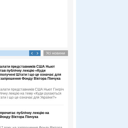
 Палати представників США Ньют
итав публічну лекцію «Куди
получені Штати і що це означає для
а запрошення Фонду Віктора Пінчука
Палати представників США Ньют Гінгріч
лічну лекцію на тему «Куди рухаються
ати і що це означає для України?»
 прочитає публічну лекцію на
Фонду Віктора Пінчука
17 року, на запрошення Фонду Віктора