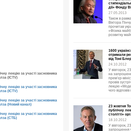
стипендіальн
дії» Фонду В
27.05.2013
Також в рамка
Віктора Пінчу
прочитав укр
«Фізика майбу
розвитку май
1600 українс
отримали рец
від Тоні Бле
24.10.2012
У вівторок, 2
чну лекцію за участі засновника
на запрошенн
лза (ICTV)
прем’єр-мініс
провів зустр
лекцію «Модер
чну лекцію за участі засновника
чого відповів
лза (ICTV)
чну лекцію за участі засновника
йлза (Новий канал)
23 жовтня То
публічну лек
чну лекцію за участі засновника
столітті» ор
йлза (СТБ)
18.10.2012
У вівторок, 2
запрошення Ф