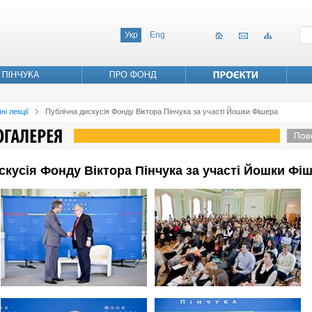
Укр
Eng
ні лекції
Публічна дискусія Фонду Віктора Пінчука за участі Йошки Фішера
искусія Фонду Віктора Пінчука за участі Йошки Фі