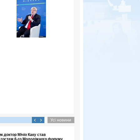
к доктор Мічіо Каку став
 гостем 6-го Молодіжного форуму