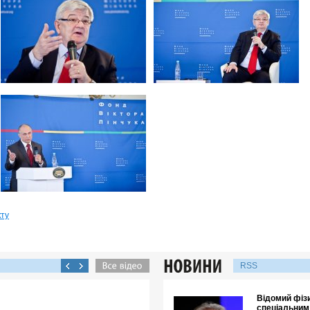
кту
RSS
Відомий фізи
спеціальним