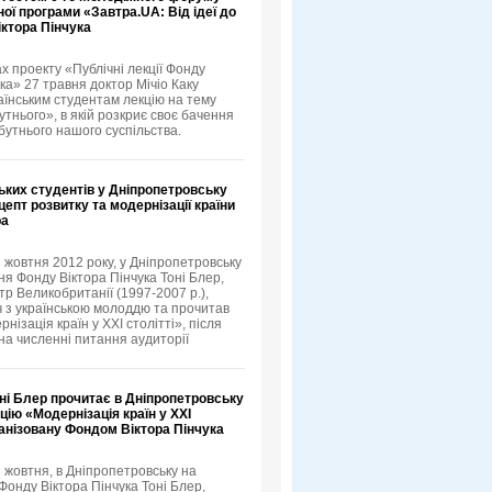
ої програми «Завтра.UA: Від ідеї до
іктора Пінчука
х проекту «Публічні лекції Фонду
ка» 27 травня доктор Мічіо Каку
аїнським студентам лекцію на тему
тнього», в якій розкриє своє бачення
бутнього нашого суспільства.
ьких студентів у Дніпропетровську
епт розвитку та модернізації країни
ра
3 жовтня 2012 року, у Дніпропетровську
я Фонду Віктора Пінчука Тоні Блер,
тр Великобританії (1997-2007 р.),
іч з українською молоддю та прочитав
нізація країн у XXI столітті», після
 на численні питання аудиторії
ні Блер прочитає в Дніпропетровську
цію «Модернізація країн у XXI
ганізовану Фондом Віктора Пінчука
3 жовтня, в Дніпропетровську на
онду Віктора Пінчука Тоні Блер,