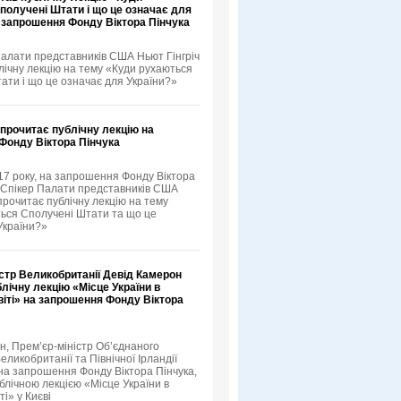
получені Штати і що це означає для
а запрошення Фонду Віктора Пінчука
Палати представників США Ньют Гінгріч
лічну лекцію на тему «Куди рухаються
ати і що це означає для України?»
 прочитає публічну лекцію на
Фонду Віктора Пінчука
17 року, на запрошення Фонду Віктора
й Спікер Палати представників США
прочитає публічну лекцію на тему
ься Сполучені Штати та що це
України?»
стр Великобританії Девід Камерон
лічну лекцію «Місце України в
іті» на запрошення Фонду Віктора
н, Прем’єр-міністр Об’єднаного
еликобританії та Північної Ірландії
 на запрошення Фонду Віктора Пінчука,
блічною лекцією «Місце України в
ті» у Києві