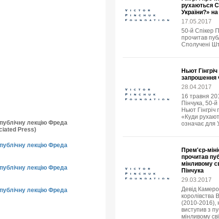
рухаються С
України?» н
17.05.2017
50-й Спікер 
прочитав пуб
Сполучені Шт
Ньют Гінгріч
запрошення 
28.04.2017
16 травня 20
Пінчука, 50-
Ньют Гінгріч 
«Куди рухают
о публічну лекцію Фреда
означає для 
iated Press)
о публічну лекцію Фреда
Прем'єр-міні
прочитав пуб
мінливому св
о публічну лекцію Фреда
Пінчука
29.03.2017
Девід Камеро
о публічну лекцію Фреда
королівства В
(2010-2016),
виступив з пу
мінливому сві