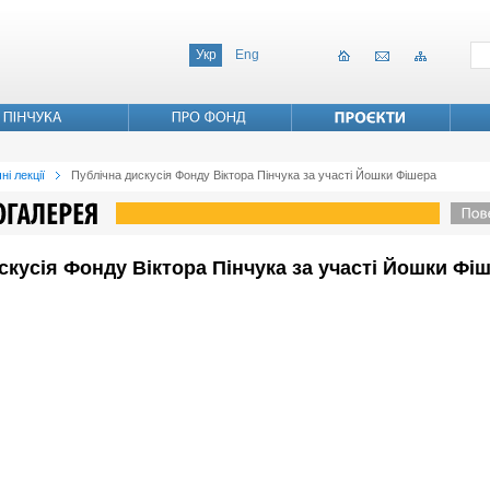
Укр
Eng
ні лекції
Публічна дискусія Фонду Віктора Пінчука за участі Йошки Фішера
искусія Фонду Віктора Пінчука за участі Йошки Фі