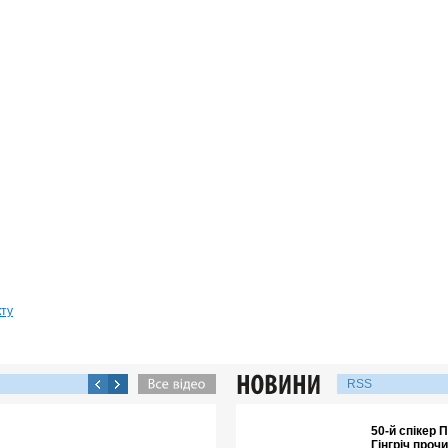
кту
RSS
50-й спікер
Гінгріч проч