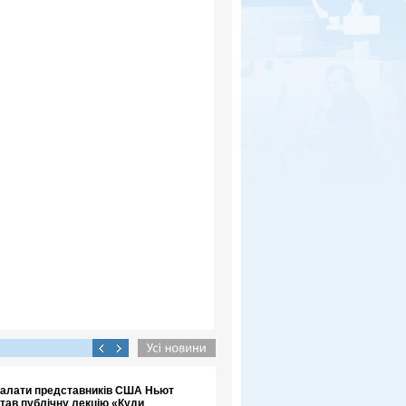
 Палати представників США Ньют
итав публічну лекцію «Куди