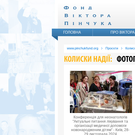
www.pinchukfund.org
Проєкти
Колиск
Конференція для неонатологів
"Актуальні питання лікування та
організації медичної допомоги
новонародженим дітям" - Київ, 28-
29 листопада 2024