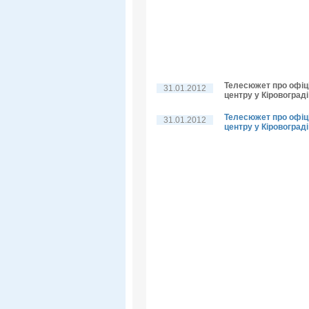
Телесюжет про офіц
31.01.2012
центру у Кіровограді
Телесюжет про офіц
31.01.2012
центру у Кіровограді