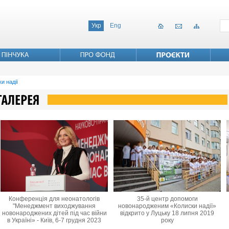
Укр
Eng
и надії
Конференція для неонатологів
35-й центр допомоги
"Менеджмент виходжування
новонародженим «Колиски надії»
новонароджених дітей під час війни
відкрито у Луцьку 18 липня 2019
в Україні» - Київ, 6-7 грудня 2023
року