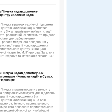
а Пінчука надав допомогу
центру «Колиски надії»
Пінчука в рамках технічної підтримки
 центрів «Колиски надії» сплатив
нту 3-х апаратів штучної вентиляції
ритої реанімаційної системи та придбав
еріали для забезпечення
ї роботи медичного обладнання у
нтенсивної терапії новонароджених
ринатального центру Вінницької
ічної лікарні ім. М.І Пирогова. Загальна
онтних робіт та матеріалів склала 130
а Пінчука надав допомогу 3-м
м центрам «Колиски надії» в Сумах,
 Чернівцях
 Пінчука сплатив послуги з ремонту
а придбав комплектуючі для відділень
терапії новонароджених 3-х
центрів «Колиски надії» на базі
ласного клінічного перинатального
мирського обласного перинатального
нівецької обласної дитячої лікарні