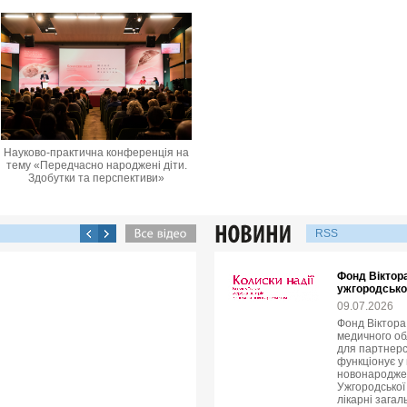
Науково-практична конференція на
тему «Передчасно народжені діти.
Здобутки та перспективи»
RSS
Фонд Віктор
ужгородсько
09.07.2026
Фонд Віктора
медичного об
для партнерс
функціонує у 
новонародже
Ужгородської 
лікарні зага