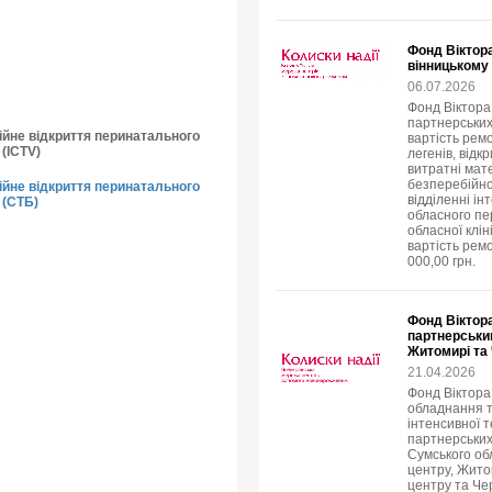
Фонд Віктор
вінницькому 
06.07.2026
Фонд Віктора 
партнерських
ійне відкриття перинатального
вартість ремо
 (ICTV)
легенів, відк
витратні мат
безперебійно
ійне відкриття перинатального
відділенні і
 (СТБ)
обласного пе
обласної клін
вартість рем
000,00 грн.
Фонд Віктор
партнерськи
Житомирі та
21.04.2026
Фонд Віктора
обладнання т
інтенсивної 
партнерських 
Сумського об
центру, Жито
центру та Чер