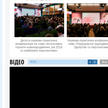
Десята науково-практична
Науково-практична конферен
конференцiя на тему «Інтенсивна
тему «Передчасно народжені
терапія новонароджених: рік 2018
Здобутки та перспектив
та найближчі перспективи»
RSS