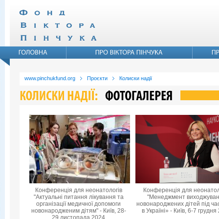
www.pinchukfund.org
Проєкти
Колиски надії
Конференція для неонатологів
Конференція для неонатол
"Актуальні питання лікування та
"Менеджмент виходжува
організації медичної допомоги
новонароджених дітей під ча
новонародженим дітям" - Київ, 28-
в Україні» - Київ, 6-7 грудня
29 листопада 2024