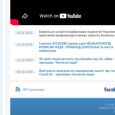
Борються за життя найменших пацієнтів! Науков
10.11.2025
практична конференції в межах проєкту Колиски н
Героїчні ЗУСИЛЛЯ українських НЕОНАТОЛОГІВ.
11.12.2024
КОЛИСКИ НАДІЇ - ПРИКЛАД БОРОТЬБИ за життя
найменших
Як наші лікарі рятують поспішайок під час війни -
10.12.2023
програма "Колиски надії"
Врятувати передчасно народжених малят під ча
03.12.2020
Covid-19 – програма «Колиски надії»
© 2006 
Україна, 01