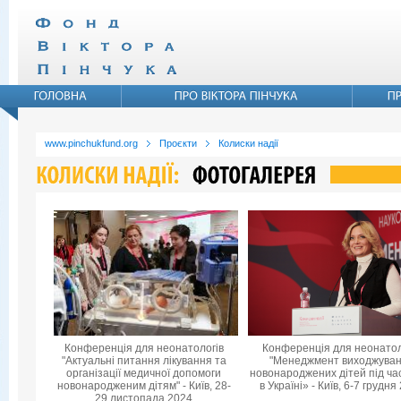
www.pinchukfund.org
Проєкти
Колиски надії
Конференція для неонатологів
Конференція для неонатол
"Актуальні питання лікування та
"Менеджмент виходжува
організації медичної допомоги
новонароджених дітей під ча
новонародженим дітям" - Київ, 28-
в Україні» - Київ, 6-7 грудня
29 листопада 2024