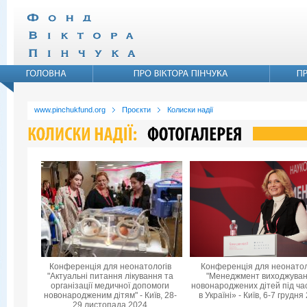
www.pinchukfund.org
Проєкти
Колиски надії
Конференція для неонатологів
Конференція для неонатол
"Актуальні питання лікування та
"Менеджмент виходжува
організації медичної допомоги
новонароджених дітей під ча
новонародженим дітям" - Київ, 28-
в Україні» - Київ, 6-7 грудня
29 листопада 2024