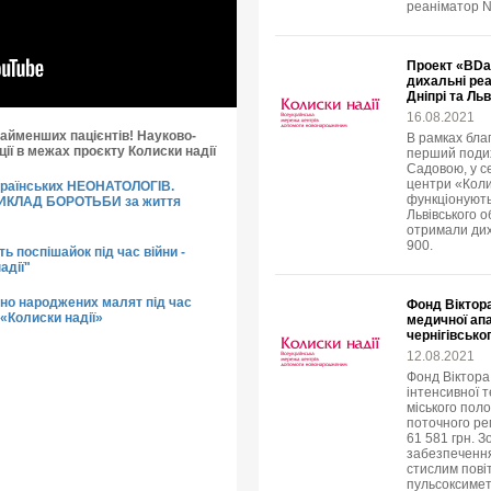
реаніматор N
Проект «BDa
дихальні реа
Дніпрі та Льв
16.08.2021
айменших пацієнтів! Науково-
В рамках бла
ії в межах проєкту Колиски надії
перший подих
Садовою, у с
центри «Коли
країнських НЕОНАТОЛОГІВ.
функціонують
РИКЛАД БОРОТЬБИ за життя
Львівського 
отримали дих
900.
ть поспішайок під час війни -
адії"
но народжених малят під час
Фонд Віктора
 «Колиски надії»
медичної апа
чернігівсько
12.08.2021
Фонд Віктора
інтенсивної 
міського поло
поточного ре
61 581​​ грн.
забезпечення
стислим пові
пульсоксимет