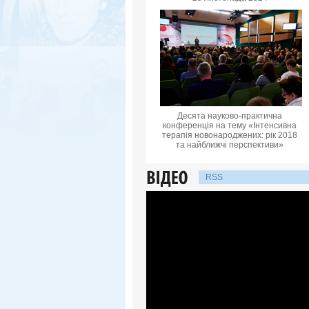
Десята науково-практична
конференцiя на тему «Інтенсивна
терапія новонароджених: рік 2018
та найближчі перспективи»
RSS