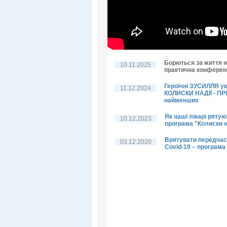
Борються за життя н
10.11.2025
практична конференц
Героїчні ЗУСИЛЛЯ у
11.12.2024
КОЛИСКИ НАДІЇ - П
найменших
Як наші лікарі рятую
10.12.2023
програма "Колиски н
Врятувати передчас
03.12.2020
Covid-19 – програма