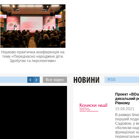
Науково-практична конференція на
тему «Передчасно народжені діти.
Здобутки та перспективи»
RSS
Проект «BDa
дихальний ре
Рівному
15.09.2021
В рамках бла
перший подих
Садовою, у в
«Колиски над
функціонує н
перинатально