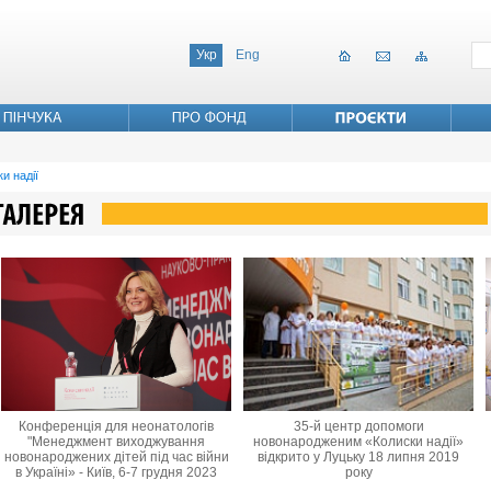
Укр
Eng
и надії
Конференція для неонатологів
35-й центр допомоги
"Менеджмент виходжування
новонародженим «Колиски надії»
новонароджених дітей під час війни
відкрито у Луцьку 18 липня 2019
в Україні» - Київ, 6-7 грудня 2023
року