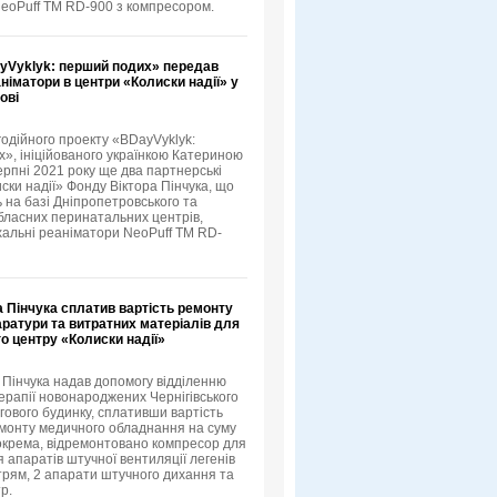
eoPuff TM RD-900 з компресором.
yVyklyk: перший подих» передав
німатори в центри «Колиски надії» у
ові
годійного проекту «BDayVyklyk:
», ініційованого українкою Катериною
ерпні 2021 року ще два партнерські
ски надії» Фонду Віктора Пінчука, що
 на базі Дніпропетровського та
обласних перинатальних центрів,
альні реаніматори NeoPuff TM RD-
 Пінчука cплатив вартість ремонту
ратури та витратних матеріалів для
го центру «Колиски надії»
 Пінчука надав допомогу відділенню
терапії новонароджених Чернігівського
гового будинку, сплативши вартість
монту медичного обладнання на суму
 Зокрема, відремонтовано компресор для
 апаратів штучної вентиляції легенів
трям, 2 апарати штучного дихання та
р.