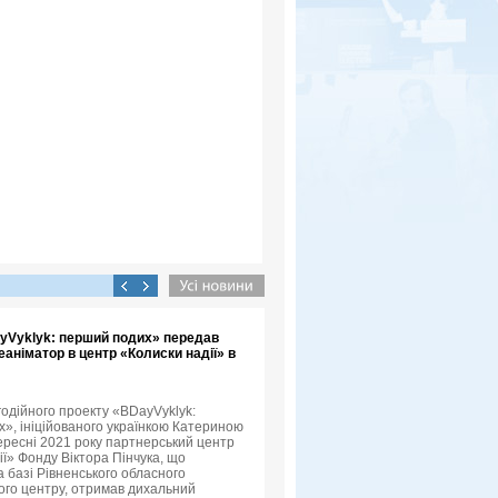
yVyklyk: перший подих» передав
аніматор в центр «Колиски надії» в
годійного проекту «BDayVyklyk:
», ініційованого українкою Катериною
ересні 2021 року партнерський центр
ії» Фонду Віктора Пінчука, що
а базі Рівненського обласного
го центру, отримав дихальний