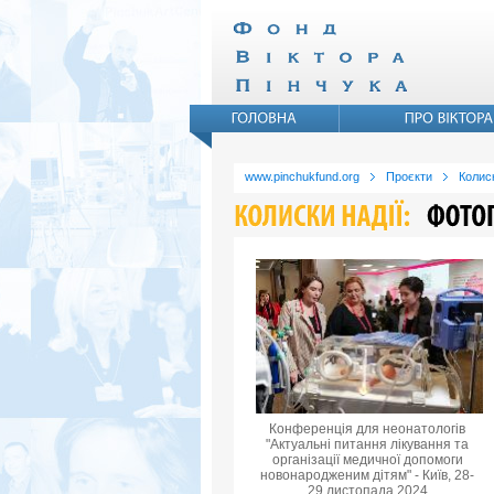
www.pinchukfund.org
Проєкти
Колиск
Конференція для неонатологів
"Актуальні питання лікування та
організації медичної допомоги
новонародженим дітям" - Київ, 28-
29 листопада 2024