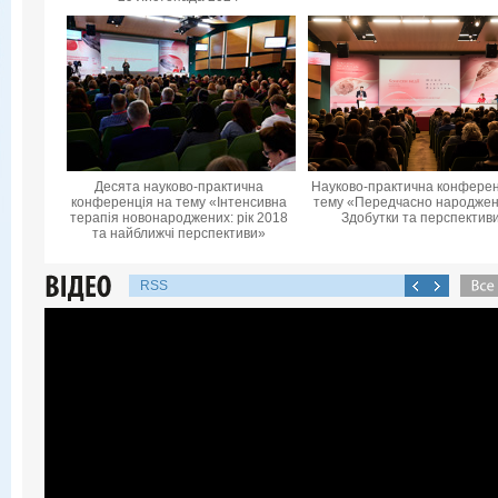
Десята науково-практична
Науково-практична конферен
конференцiя на тему «Інтенсивна
тему «Передчасно народжені
терапія новонароджених: рік 2018
Здобутки та перспектив
та найближчі перспективи»
RSS