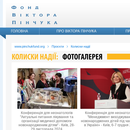
www.pinchukfund.org
Проєкти
Колиски надії
Конференція для неонатологів
Конференція для неонатол
"Актуальні питання лікування та
"Менеджмент виходжува
організації медичної допомоги
новонароджених дітей під ча
новонародженим дітям" - Київ, 28-
в Україні» - Київ, 6-7 грудня
29 листопада 2024