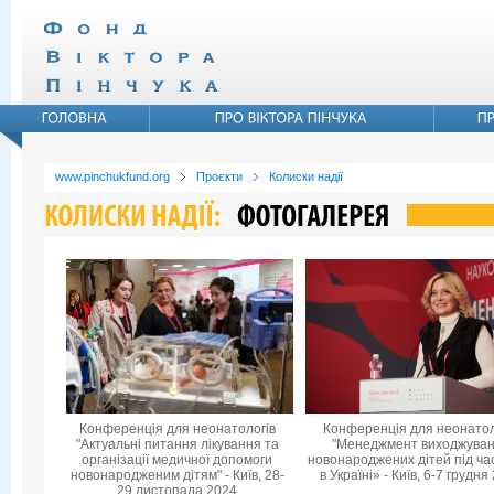
www.pinchukfund.org
Проєкти
Колиски надії
Конференція для неонатологів
Конференція для неонатол
"Актуальні питання лікування та
"Менеджмент виходжува
організації медичної допомоги
новонароджених дітей під ча
новонародженим дітям" - Київ, 28-
в Україні» - Київ, 6-7 грудня
29 листопада 2024