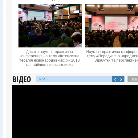
Десята науково-практична
Науково-практична конферен
конференцiя на тему «Інтенсивна
тему «Передчасно народжені
терапія новонароджених: рік 2018
Здобутки та перспектив
та найближчі перспективи»
RSS