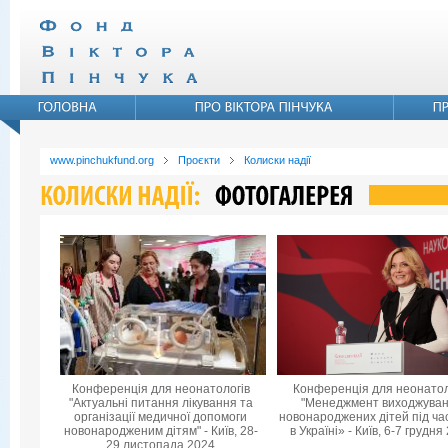
www.pinchukfund.org
Проєкти
Колиски надії
Конференція для неонатологів
Конференція для неонатол
"Актуальні питання лікування та
"Менеджмент виходжува
організації медичної допомоги
новонароджених дітей під ча
новонародженим дітям" - Київ, 28-
в Україні» - Київ, 6-7 грудня
29 листопада 2024