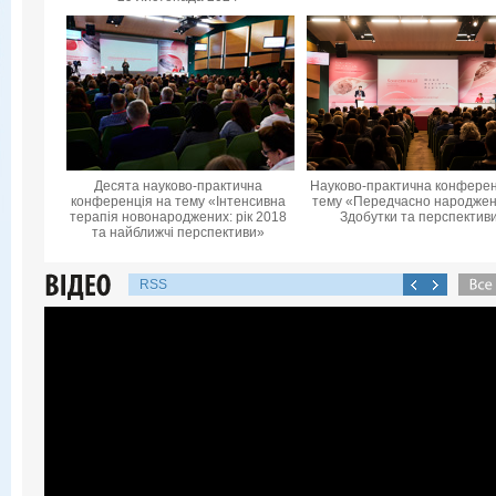
Десята науково-практична
Науково-практична конферен
конференцiя на тему «Інтенсивна
тему «Передчасно народжені
терапія новонароджених: рік 2018
Здобутки та перспектив
та найближчі перспективи»
RSS