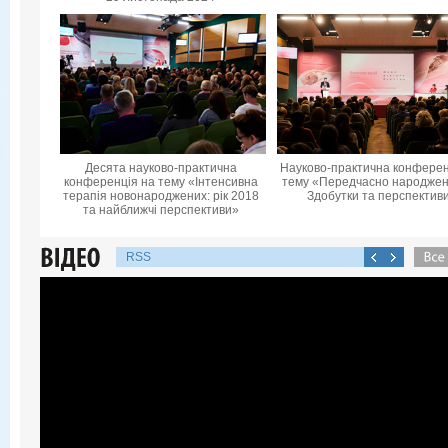
Десята науково-практична
Науково-практична конферен
конференцiя на тему «Інтенсивна
тему «Передчасно народжені
терапія новонароджених: рік 2018
Здобутки та перспектив
та найближчі перспективи»
RSS