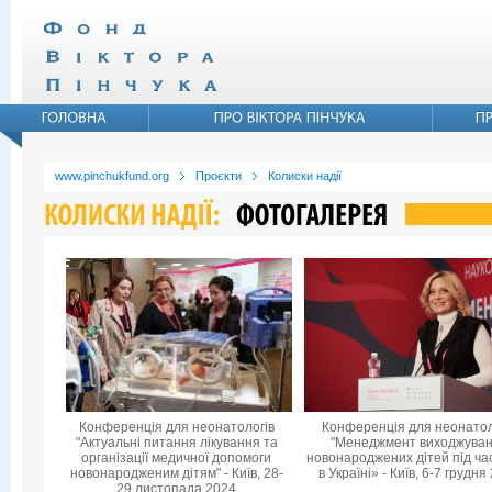
www.pinchukfund.org
Проєкти
Колиски надії
Конференція для неонатологів
Конференція для неонатол
"Актуальні питання лікування та
"Менеджмент виходжува
організації медичної допомоги
новонароджених дітей під ча
новонародженим дітям" - Київ, 28-
в Україні» - Київ, 6-7 грудня
29 листопада 2024