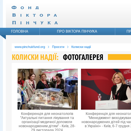
www.pinchukfund.org
Проєкти
Колиски надії
Конференція для неонатологів
Конференція для неонатол
"Актуальні питання лікування та
"Менеджмент виходжува
організації медичної допомоги
новонароджених дітей під ча
новонародженим дітям" - Київ, 28-
в Україні» - Київ, 6-7 грудня
29 листопада 2024