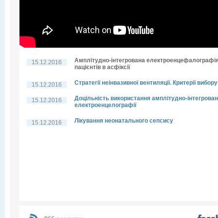
Амплітудно-інтегрована електроенцефалографі
15.12.2016
пацієнтів в асфіксії
Стратегії неінвазивної вентиляції. Критерії вибору
15.12.2016
Доцільність використання амплітудно-інтегрован
15.12.2016
електроенцелографії
Лікування неонатального сепсису
15.12.2016