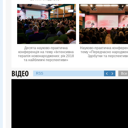
Десята науково-практична
Науково-практична конферен
конференцiя на тему «Інтенсивна
тему «Передчасно народжені
терапія новонароджених: рік 2018
Здобутки та перспектив
та найближчі перспективи»
RSS