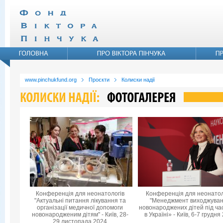
www.pinchukfund.org
Проєкти
Колиски надії
Конференція для неонатологів
Конференція для неонатол
"Актуальні питання лікування та
"Менеджмент виходжува
організації медичної допомоги
новонароджених дітей під ча
новонародженим дітям" - Київ, 28-
в Україні» - Київ, 6-7 грудня
29 листопада 2024