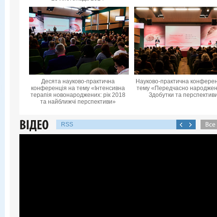
Десята науково-практична
Науково-практична конферен
конференцiя на тему «Інтенсивна
тему «Передчасно народжені
терапія новонароджених: рік 2018
Здобутки та перспектив
та найближчі перспективи»
RSS