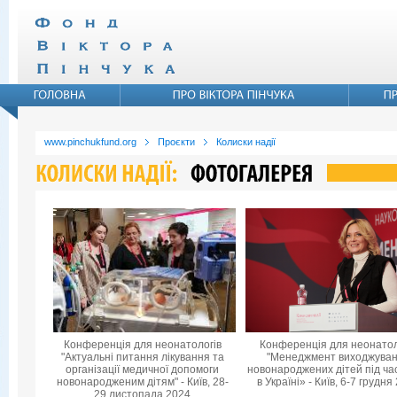
www.pinchukfund.org
Проєкти
Колиски надії
Конференція для неонатологів
Конференція для неонатол
"Актуальні питання лікування та
"Менеджмент виходжува
організації медичної допомоги
новонароджених дітей під ча
новонародженим дітям" - Київ, 28-
в Україні» - Київ, 6-7 грудня
29 листопада 2024