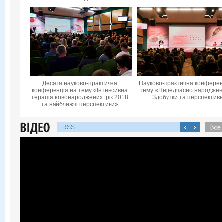
Десята науково-практична
Науково-практична конферен
конференцiя на тему «Інтенсивна
тему «Передчасно народжені
терапія новонароджених: рік 2018
Здобутки та перспектив
та найближчі перспективи»
RSS