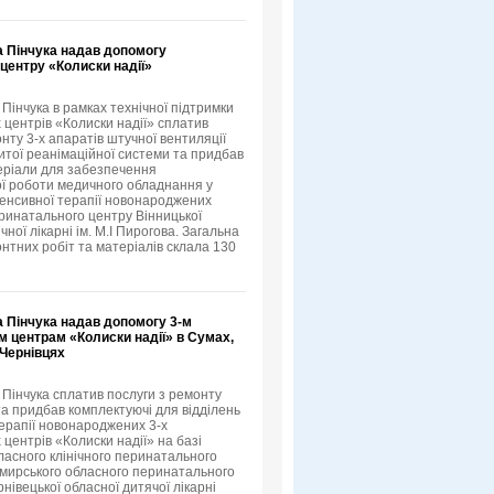
а Пінчука надав допомогу
центру «Колиски надії»
Пінчука в рамках технічної підтримки
 центрів «Колиски надії» сплатив
нту 3-х апаратів штучної вентиляції
ритої реанімаційної системи та придбав
еріали для забезпечення
ї роботи медичного обладнання у
нтенсивної терапії новонароджених
ринатального центру Вінницької
ічної лікарні ім. М.І Пирогова. Загальна
онтних робіт та матеріалів склала 130
а Пінчука надав допомогу 3-м
м центрам «Колиски надії» в Сумах,
 Чернівцях
 Пінчука сплатив послуги з ремонту
а придбав комплектуючі для відділень
терапії новонароджених 3-х
центрів «Колиски надії» на базі
ласного клінічного перинатального
мирського обласного перинатального
нівецької обласної дитячої лікарні