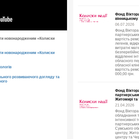
Фонд Віктор
вінницькому 
06.07.2026
Фонд Віктора 
партнерських
ги новонародженим «Колиски
вартість ремо
легенів, відк
витратні мат
безперебійно
ги новонародженим «Колиски
відділенні і
обласного пе
обласної клін
ологів
вартість рем
000,00 грн.
льного розвиваючого догляду та
ного
Фонд Віктор
партнерськи
Житомирі та
21.04.2026
Фонд Віктора
обладнання т
інтенсивної 
партнерських 
Сумського об
центру, Жито
центру та Чер