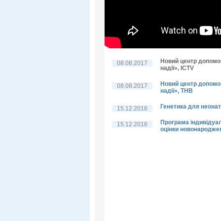
Новий центр допомо
08.08.2017
надії», ICTV
Новий центр допомо
08.08.2017
надії», THB
Генетика для неонат
15.12.2016
Програма індивідуа
15.12.2016
оцінки новонародже