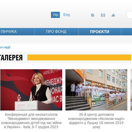
Укр
Eng
и надії
Конференція для неонатологів
35-й центр допомоги
"Менеджмент виходжування
новонародженим «Колиски надії»
новонароджених дітей під час війни
відкрито у Луцьку 18 липня 2019
в Україні» - Київ, 6-7 грудня 2023
року