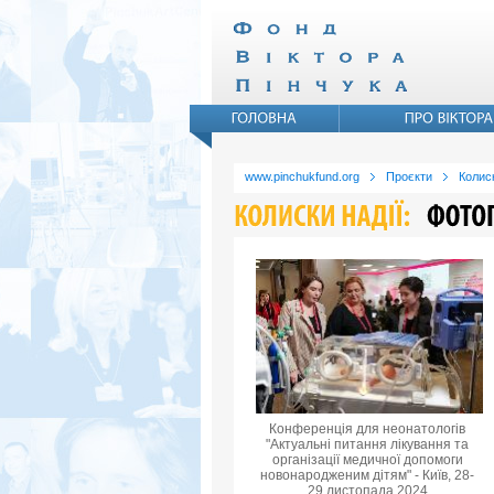
www.pinchukfund.org
Проєкти
Колиск
Конференція для неонатологів
"Актуальні питання лікування та
організації медичної допомоги
новонародженим дітям" - Київ, 28-
29 листопада 2024