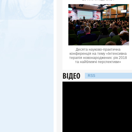
Десята науково-практична
конференцiя на тему «Інтенсивна
терапія новонароджених: рік 2018
та найближчі перспективи»
RSS