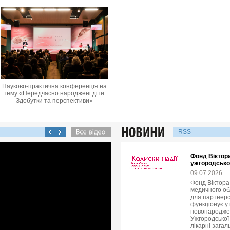
Науково-практична конференція на
тему «Передчасно народжені діти.
Здобутки та перспективи»
RSS
Фонд Віктор
ужгородсько
09.07.2026
Фонд Віктора
медичного об
для партнерс
функціонує у 
новонародже
Ужгородської 
лікарні зага