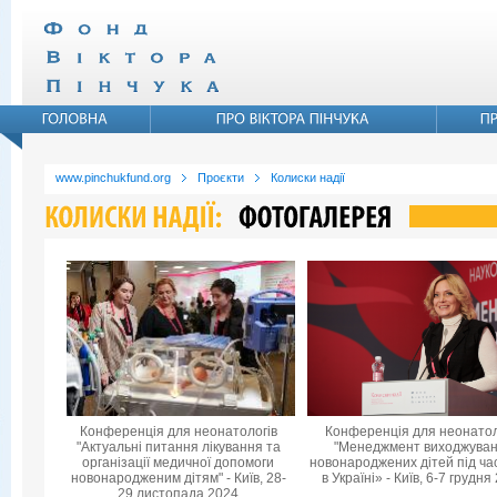
www.pinchukfund.org
Проєкти
Колиски надії
Конференція для неонатологів
Конференція для неонатол
"Актуальні питання лікування та
"Менеджмент виходжува
організації медичної допомоги
новонароджених дітей під ча
новонародженим дітям" - Київ, 28-
в Україні» - Київ, 6-7 грудня
29 листопада 2024