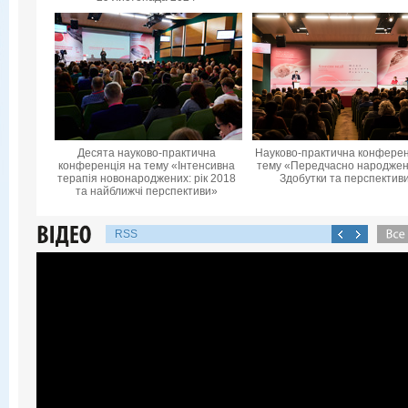
Десята науково-практична
Науково-практична конферен
конференцiя на тему «Інтенсивна
тему «Передчасно народжені
терапія новонароджених: рік 2018
Здобутки та перспектив
та найближчі перспективи»
RSS