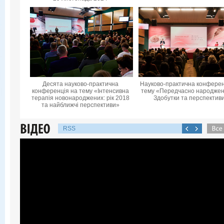
Десята науково-практична
Науково-практична конферен
конференцiя на тему «Інтенсивна
тему «Передчасно народжені
терапія новонароджених: рік 2018
Здобутки та перспектив
та найближчі перспективи»
RSS