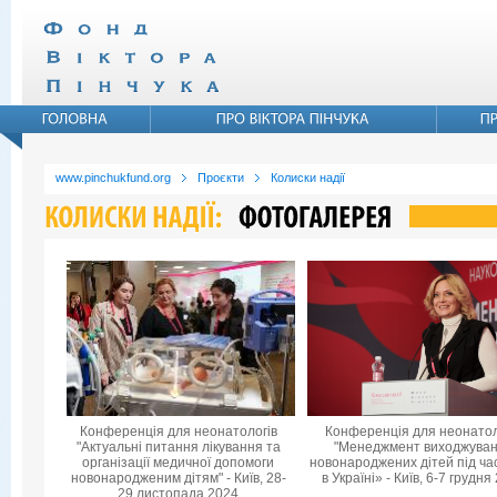
www.pinchukfund.org
Проєкти
Колиски надії
Конференція для неонатологів
Конференція для неонатол
"Актуальні питання лікування та
"Менеджмент виходжува
організації медичної допомоги
новонароджених дітей під ча
новонародженим дітям" - Київ, 28-
в Україні» - Київ, 6-7 грудня
29 листопада 2024