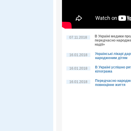
В Україні медики п
07.11.2018
передчасно народже
надії»
Українські лікарі д
16.01.2018
народженим дітям
В Україні успішно р
16.01.2018
кілограма
Передчасно народже
16.01.2018
повноцінне життя