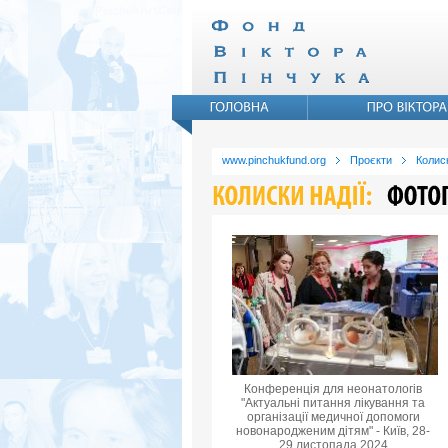
www.pinchukfund.org
Проєкти
Колиск
Конференція для неонатологів
"Актуальні питання лікування та
організації медичної допомоги
новонародженим дітям" - Київ, 28-
29 листопада 2024