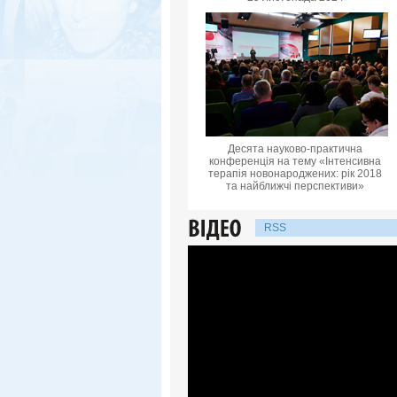
Десята науково-практична
конференцiя на тему «Інтенсивна
терапія новонароджених: рік 2018
та найближчі перспективи»
RSS