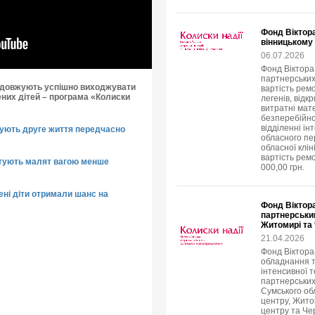
Фонд Віктор
вінницькому 
06.07.2026
Фонд Віктора 
партнерських
родовжують успішно виходжувати
вартість ремо
них дітей – програма «Колиски
легенів, відк
витратні мат
безперебійно
відділенні і
арують друге життя передчасно
обласного пе
обласної клін
вартість рем
ятують малят вагою менше
000,00 грн.
ні діти отримали шанс на
Фонд Віктор
партнерськи
Житомирі та
21.04.2026
Фонд Віктора
обладнання т
інтенсивної 
партнерських 
Сумського об
центру, Жито
центру та Чер