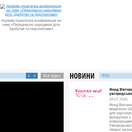
Науково-практична конференція на
тему «Передчасно народжені діти.
Здобутки та перспективи»
RSS
Фонд Віктор
ужгородсько
09.07.2026
Фонд Віктора
медичного об
для партнерс
функціонує у 
новонародже
Ужгородської 
лікарні зага