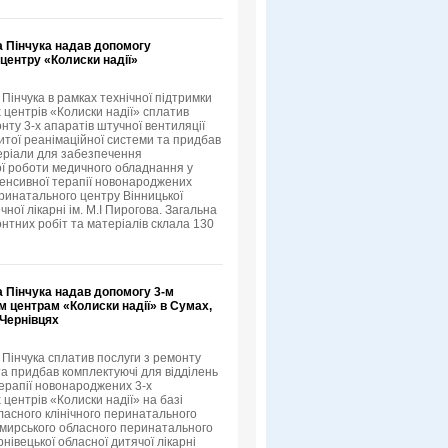
а Пінчука надав допомогу
центру «Колиски надії»
Пінчука в рамках технічної підтримки
 центрів «Колиски надії» сплатив
нту 3-х апаратів штучної вентиляції
ритої реанімаційної системи та придбав
еріали для забезпечення
ї роботи медичного обладнання у
нтенсивної терапії новонароджених
ринатального центру Вінницької
ічної лікарні ім. М.І Пирогова. Загальна
онтних робіт та матеріалів склала 130
а Пінчука надав допомогу 3-м
м центрам «Колиски надії» в Сумах,
 Чернівцях
 Пінчука сплатив послуги з ремонту
а придбав комплектуючі для відділень
терапії новонароджених 3-х
центрів «Колиски надії» на базі
ласного клінічного перинатального
мирського обласного перинатального
нівецької обласної дитячої лікарні