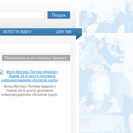
Фонд Віктора Пінчука відкрив у
Львові 34-й центр допомоги
новонародженим «Колиски надії»