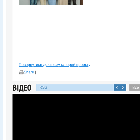
Повернутися до списку галерей проекту
Share
|
RSS