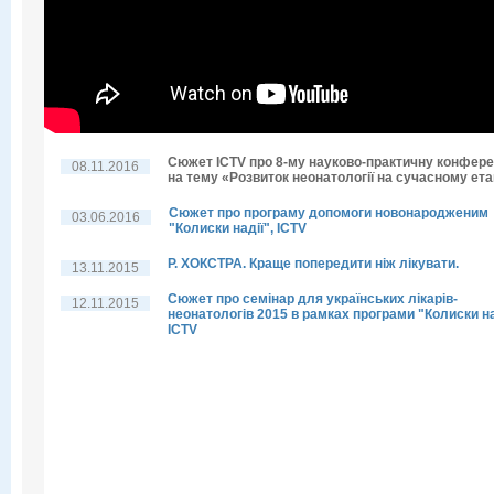
Сюжет ICTV про 8-му науково-практичну конфер
08.11.2016
на тему «Розвиток неонатології на сучасному ета
Сюжет про програму допомоги новонародженим
03.06.2016
"Колиски надії", ICTV
Р. ХОКСТРА. Краще попередити ніж лікувати.
13.11.2015
Сюжет про семінар для українських лікарів-
12.11.2015
неонатологів 2015 в рамках програми "Колиски на
ICTV