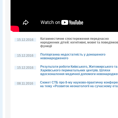
Катамнестичне спостереження передчасно
15.12.2016
народжених дітей: когнітивні, мовні та поведінков
функції
Поліорганна недостатність у доношеного
15.12.2016
новонародженого
Результати роботи Київського, Житомирського та
15.12.2016
Харківського перинатальних центрів. Шляхи
вдосконалення медичної допомоги новонародже
Сюжет СТБ про 8-му науково-практичну конфере
08.11.2016
на тему «Розвиток неонатології на сучасному ета