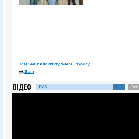
Повернутися до списку галерей проекту
Share
|
RSS