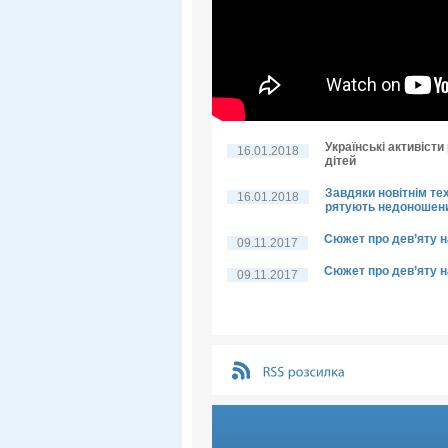
Українські активіст
16.01.2018
дітей
Завдяки новітнім тех
16.01.2018
рятують недоношени
Сюжет про дев’яту 
09.11.2017
Сюжет про дев’яту 
09.11.2017