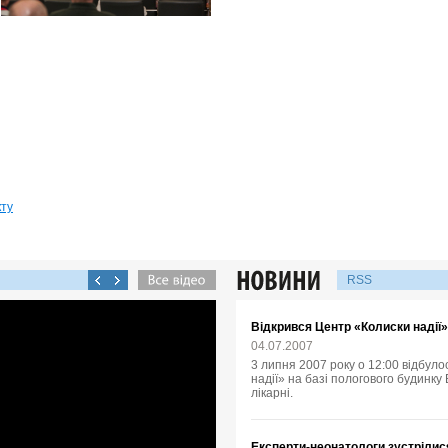
кту
RSS
Відкрився Центр «Колиски надії»
04.07.2007
3 липня 2007 року о 12:00 відбул
надії» на базі пологового будинк
лікарні.
Експерти-неонатологи зустрілис