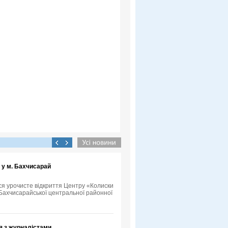
 у м. Бахчисарай
ося урочисте відкриття Центру «Колиски
у Бахчисарайської центральної районної
я з журналістами