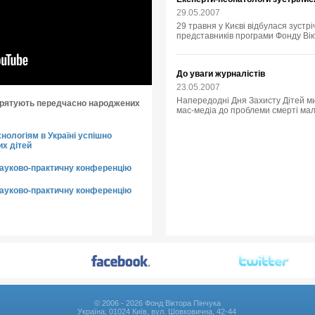
29.05.2007
29 травня у Києві відбулася зустрі
представників програми Фонду Вік
До уваги журналістів
23.05.2007
Напередодні Дня Захисту Дітей ми
и рятують передчасно народжених
мас-медіа до проблеми смерті малю
нологіям в Україні успішно
х дітей
науково-практичну конференцію
науково-практичну конференцію
© 2006 - 2026 Фонд Віктора Пінчука
Україна, 01024 Київ, вул. Шовковична, 42-44