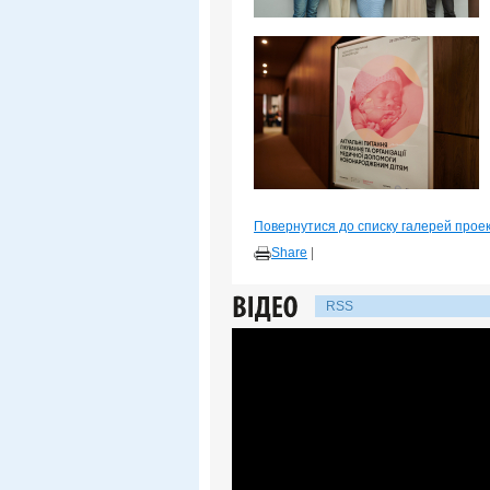
Повернутися до списку галерей прое
Share
|
RSS