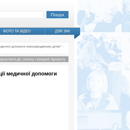
медичної допомоги новонародженим дітям" -
ції медичної допомоги