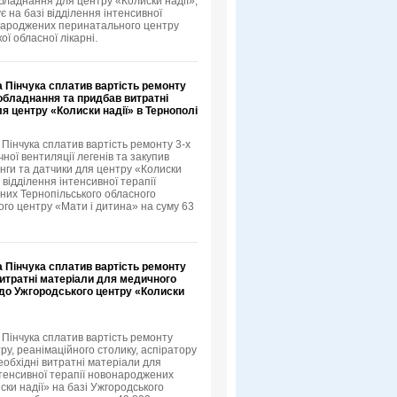
бладнання для центру «Колиски надії»,
 на базі відділення інтенсивної
народжених перинатального центру
ої обласної лікарні.
 Пінчука сплатив вартість ремонту
обладнання та придбав витратні
я центру «Колиски надії» в Тернополі
 Пінчука сплатив вартість ремонту 3-х
ної вентиляції легенів та закупив
нги та датчики для центру «Колиски
і відділення інтенсивної терапії
их Тернопільського обласного
го центру «Мати і дитина» на суму 63
 Пінчука сплатив вартість ремонту
витратні матеріали для медичного
до Ужгородського центру «Колиски
 Пінчука сплатив вартість ремонту
ру, реанімаційного столику, аспіратору
еобхідні витратні матеріали для
нтенсивної терапії новонароджених
ски надії» на базі Ужгородського