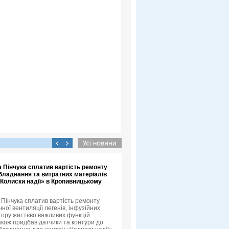
 Пінчука сплатив вартість ремонту
бладнання та витратних матеріалів
«Колиски надії» в Кропивницькому
 Пінчука сплатив вартість ремонту
ної вентиляції легенів, інфузійних
ітору життєво важливих функцій
також придбав датчики та контури до