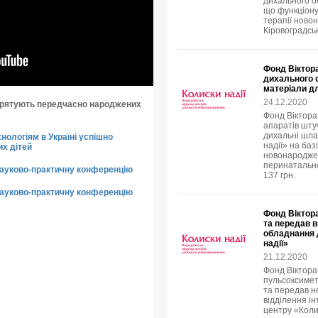
дихального о
що функціонує
терапії ново
Кіровоградськ
Фонд Віктора
дихального 
матеріали дл
24.12.2020
и рятують передчасно народжених
Фонд Віктора
апаратів штуч
дихальні шла
нологіям в Україні успішно
надії» на баз
х дітей
новонароджен
перинатально
науково-практичну конференцію
137 грн.
науково-практичну конференцію
Фонд Віктора
та передав 
обладнання 
надії»
21.12.2020
Фонд Віктора
пульсоксимет
та передав н
відділення і
центру «Коли