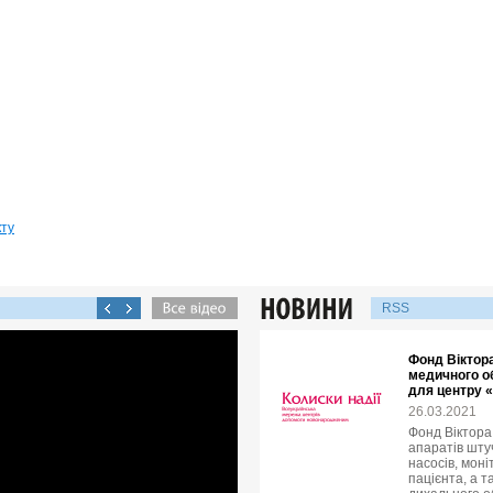
кту
RSS
Фонд Віктора
медичного о
для центру 
26.03.2021
Фонд Віктора
апаратів штуч
насосів, мон
пацієнта, а 