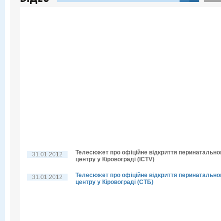
Телесюжет про офіційне відкриття перинатально
31.01.2012
центру у Кіровограді (ICTV)
Телесюжет про офіційне відкриття перинатально
31.01.2012
центру у Кіровограді (СТБ)