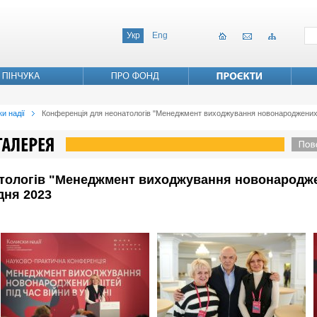
Укр
Eng
и надії
Конференція для неонатологів "Менеджмент виходжування новонароджених діте
тологів "Менеджмент виходжування новонароджен
удня 2023