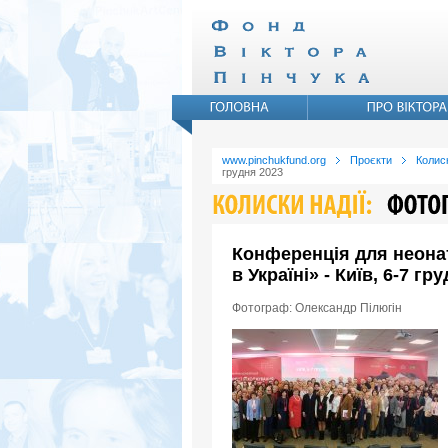
www.pinchukfund.org
Проєкти
Колиск
грудня 2023
Конференція для неона
в Україні» - Київ, 6-7 гр
Фотограф: Олександр Пілюгін