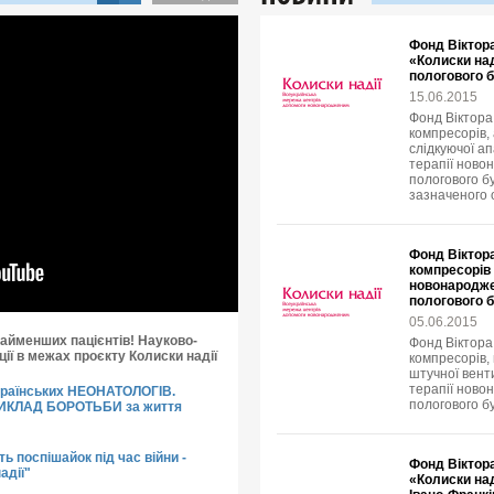
Фонд Віктора
«Колиски над
пологового 
15.06.2015
Фонд Віктора
компресорів, 
слідкуючої ап
терапії новон
пологового б
зазначеного 
Фонд Віктора
компресорів 
новонародже
пологового 
05.06.2015
айменших пацієнтів! Науково-
Фонд Віктора
ії в межах проєкту Колиски надії
компресорів,
штучної венти
терапії ново
країнських НЕОНАТОЛОГІВ.
пологового б
РИКЛАД БОРОТЬБИ за життя
ть поспішайок під час війни -
Фонд Віктор
адії"
«Колиски над