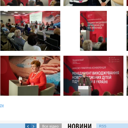
кту
RSS