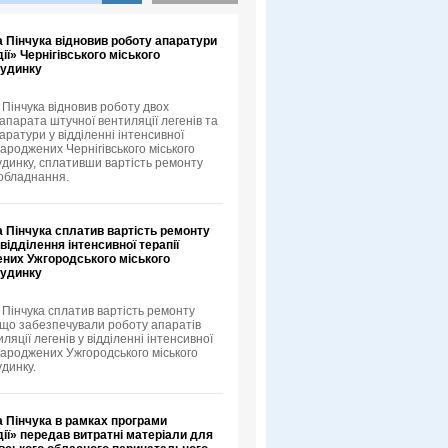
 Пінчука відновив роботу апаратури
ії» Чернігівського міського
будинку
 Пінчука відновив роботу двох
апарата штучної вентиляції легенів та
аратури у відділенні інтенсивної
ароджених Чернігівського міського
удинку, сплативши вартість ремонту
обладнання.
 Пінчука сплатив вартість ремонту
відділення інтенсивної терапії
них Ужгородського міського
будинку
 Пінчука сплатив вартість ремонту
 що забезпечували роботу апаратів
ляції легенів у відділенні інтенсивної
народжених Ужгородського міського
удинку.
а Пінчука в рамках програми
ії» передав витратні матеріали для