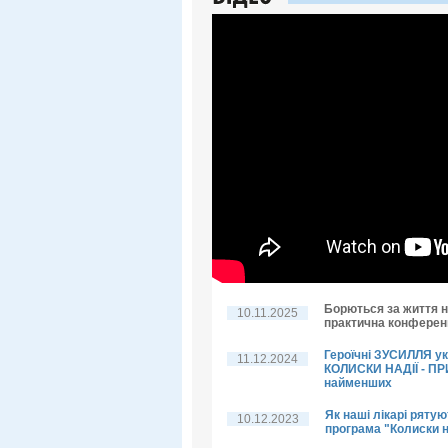
Борються за життя н
10.11.2025
практична конференц
Героїчні ЗУСИЛЛЯ у
11.12.2024
КОЛИСКИ НАДІЇ - П
найменших
Як наші лікарі рятую
10.12.2023
програма "Колиски н