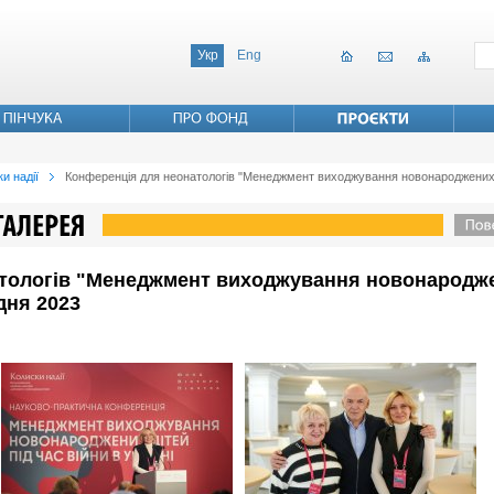
Укр
Eng
и надії
Конференція для неонатологів "Менеджмент виходжування новонароджених діте
тологів "Менеджмент виходжування новонароджен
удня 2023