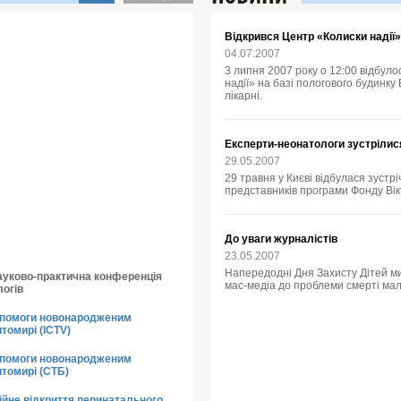
Відкрився Центр «Колиски надії»
04.07.2007
3 липня 2007 року о 12:00 відбул
надії» на базі пологового будинк
лікарні.
Експерти-неонатологи зустрілис
29.05.2007
29 травня у Києві відбулася зустрі
представників програми Фонду Вік
До уваги журналістів
23.05.2007
Напередодні Дня Захисту Дітей ми
ауково-практична конференція
мас-медіа до проблеми смерті малю
логів
опомоги новонародженим
томирі (ICTV)
опомоги новонародженим
итомирі (СТБ)
ійне відкриття перинатального