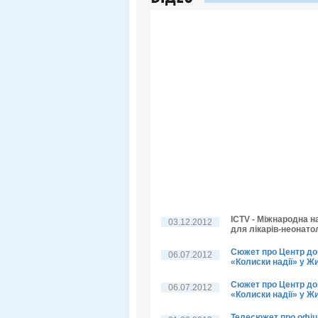
ICTV - Міжнародна н
03.12.2012
для лікарів-неонато
Сюжет про Центр д
06.07.2012
«Колиски надії» у Жи
Сюжет про Центр д
06.07.2012
«Колиски надії» у Ж
Телесюжет про офіц