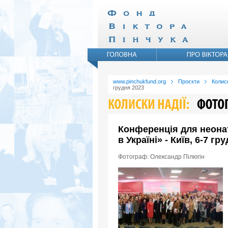
www.pinchukfund.org
Проєкти
Колиск
грудня 2023
Конференція для неона
в Україні» - Київ, 6-7 гр
Фотограф: Олександр Пілюгін