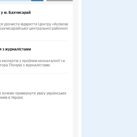
 у м. Бахчисарай
ося урочисте відкриття Центру «Колиски
у Бахчисарайської центральної районної
я з журналістами
ч експертів з проблем неонаталогії та
тора Пінчука з журналістами.
 хочемо привернути увагу українських
ків в Україні.