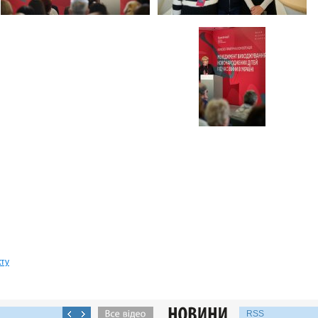
кту
RSS