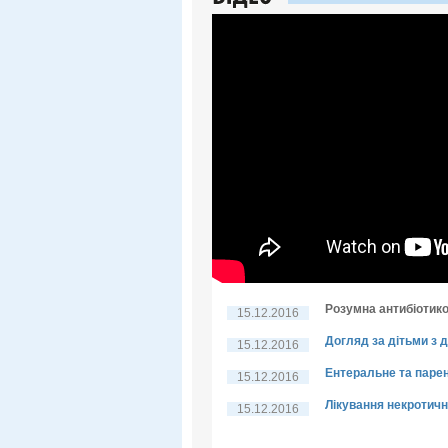
Розумна антибіотико
15.12.2016
Догляд за дітьми з
15.12.2016
Ентеральне та паре
15.12.2016
Лікування некротичн
15.12.2016