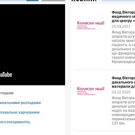
Фонд Віктора
медичного о
для центру 
26.03.2021
Фонд Віктора
апаратів штуч
насосів, мон
пацієнта, а 
дихального о
що функціонує
терапії ново
Кіровоградськ
Фонд Віктора
дихального 
матеріали дл
24.12.2020
терапія
Фонд Віктора
апаратів штуч
 дихальними розладами
дихальні шла
надії» на баз
нтеральне харчування
новонароджен
перинатально
ого ентероколіту
137 грн.