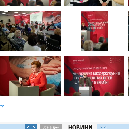
кту
RSS