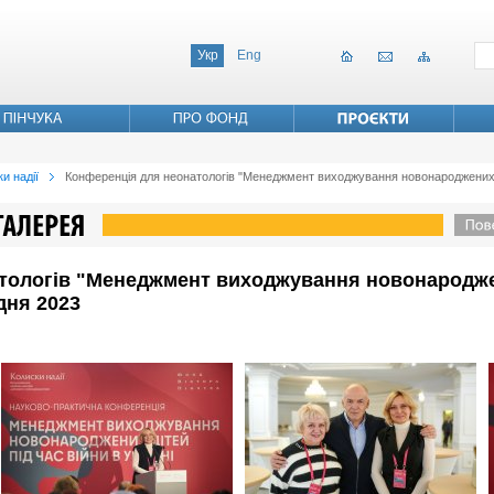
Укр
Eng
и надії
Конференція для неонатологів "Менеджмент виходжування новонароджених діте
тологів "Менеджмент виходжування новонароджен
удня 2023