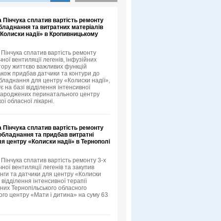
 Пінчука сплатив вартість ремонту
бладнання та витратних матеріалів
«Колиски надії» в Кропивницькому
 Пінчука сплатив вартість ремонту
ної вентиляції легенів, інфузійних
ітору життєво важливих функцій
також придбав датчики та контури до
бладнання для центру «Колиски надії»,
 на базі відділення інтенсивної
народжених перинатального центру
ої обласної лікарні.
 Пінчука сплатив вартість ремонту
обладнання та придбав витратні
я центру «Колиски надії» в Тернополі
 Пінчука сплатив вартість ремонту 3-х
ної вентиляції легенів та закупив
нги та датчики для центру «Колиски
і відділення інтенсивної терапії
их Тернопільського обласного
го центру «Мати і дитина» на суму 63