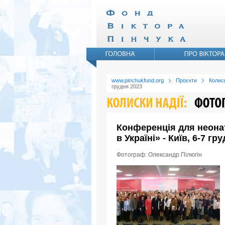
www.pinchukfund.org
Проєкти
Колиск
грудня 2023
Конференція для неона
в Україні» - Київ, 6-7 гр
Фотограф: Олександр Пілюгін