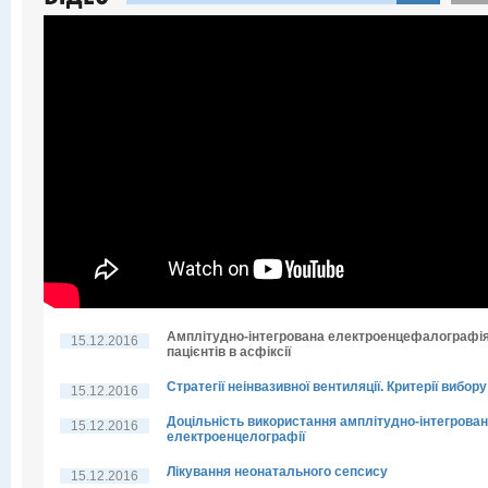
Амплітудно-інтегрована електроенцефалографі
15.12.2016
пацієнтів в асфіксії
Стратегії неінвазивної вентиляції. Критерії вибору
15.12.2016
Доцільність використання амплітудно-інтегрован
15.12.2016
електроенцелографії
Лікування неонатального сепсису
15.12.2016