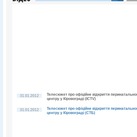
Телесюжет про офіційне відкриття перинатально
31.01.2012
центру у Кіровограді (ICTV)
Телесюжет про офіційне відкриття перинатально
31.01.2012
центру у Кіровограді (СТБ)