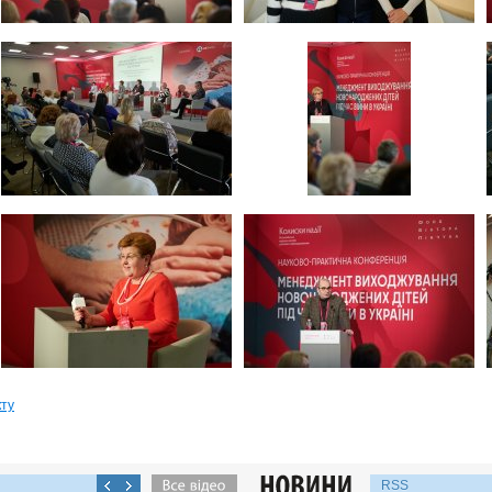
кту
RSS