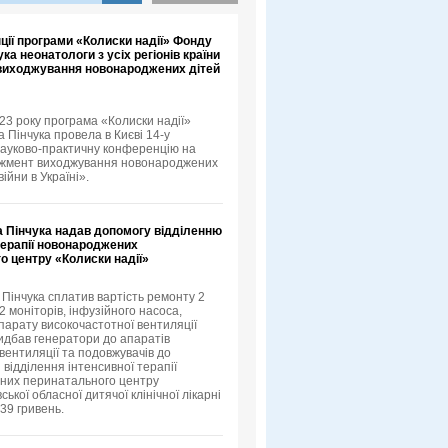
ції програми «Колиски надії» Фонду
ука неонатологи з усіх регіонів країни
виходжування новонароджених дітей
023 року програма «Колиски надії»
 Пінчука провела в Києві 14-у
ауково-практичну конференцію на
жмент виходжування новонароджених
війни в Україні».
а Пінчука надав допомогу відділенню
терапії новонароджених
о центру «Колиски надії»
 Пінчука сплатив вартість ремонту 2
2 моніторів, інфузійного насоса,
апарату високочастотної вентиляції
ридбав генератори до апаратів
вентиляції та подовжувачів до
 відділення інтенсивної терапії
них перинатального центру
ької обласної дитячої клінічної лікарні
39 гривень.