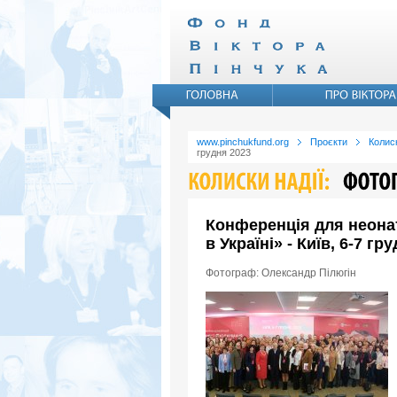
www.pinchukfund.org
Проєкти
Колиск
грудня 2023
Конференція для неона
в Україні» - Київ, 6-7 гр
Фотограф: Олександр Пілюгін