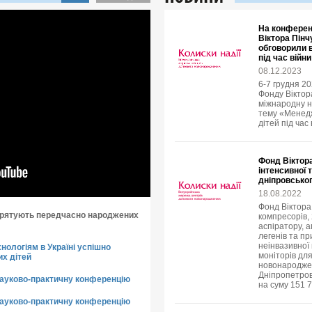
На конферен
Віктора Пінч
обговорили 
під час війни
08.12.2023
6-7 грудня 2
Фонду Віктора
міжнародну н
тему «Менед
дітей під час 
Фонд Віктор
інтенсивної 
дніпровськог
18.08.2022
Фонд Віктора
и рятують передчасно народжених
компресорів, 
аспіратору, 
легенів та п
неінвазивної 
нологіям в Україні успішно
моніторів для
х дітей
новонародже
Дніпропетровс
науково-практичну конференцію
на суму 151 7
науково-практичну конференцію