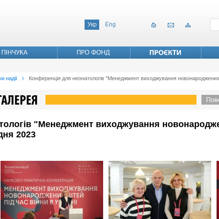
Укр
Eng
и надії
Конференція для неонатологів "Менеджмент виходжування новонароджених діте
тологів "Менеджмент виходжування новонароджен
удня 2023