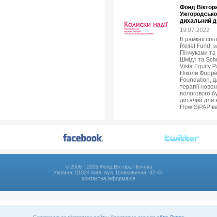
Фонд Віктор
Ужгородсько
дихальний д
19.07.2022
В рамках спіл
Relief Fund, 
Пінчуками та 
Шмідт та Sch
Vista Equity 
Ніколи Форрес
Foundation, д
терапії ново
пологового б
дитячий для н
Flow SiPAP ва
© 2006 - 2026 Фонд Віктора Пінчука
Україна, 01024 Київ, вул. Шовковична, 42-44
контактна інформація