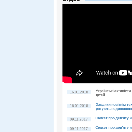
Українські активіст
16.01.2018
дітей
Завдяки новітнім тех
16.01.2018
рятують недоношени
Сюжет про дев’яту 
09.11.2017
Сюжет про дев’яту 
09.11.2017