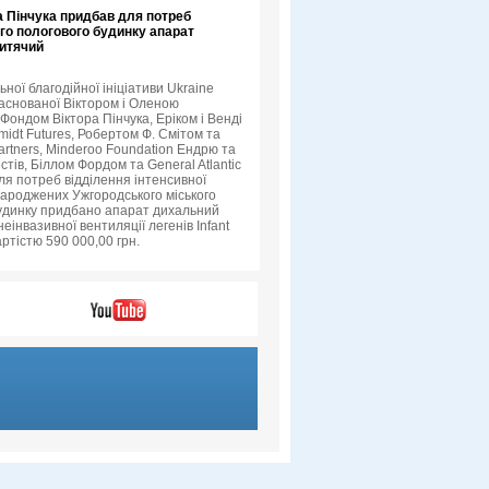
а Пінчука придбав для потреб
го пологового будинку апарат
итячий
ьної благодійної ініціативи Ukraine
заснованої Віктором і Оленою
Фондом Віктора Пінчука, Еріком і Венді
midt Futures, Робертом Ф. Смітом та
Partners, Minderoo Foundation Ендрю та
тів, Біллом Фордом та General Atlantic
ля потреб відділення інтенсивної
народжених Ужгородського міського
удинку придбано апарат дихальний
еінвазивної вентиляції легенів Infant
ртістю 590 000,00 грн.