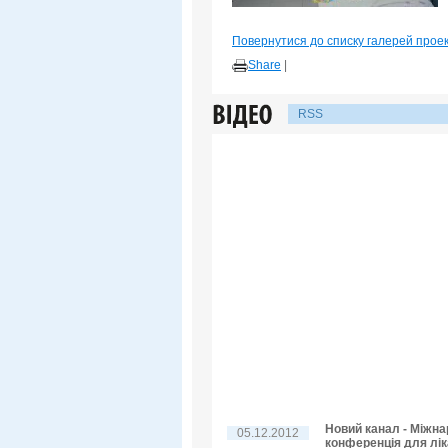
Повернутися до списку галерей прое
Share
|
RSS
Новий канал - Міжн
05.12.2012
конференція для лік