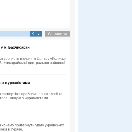
 у м. Бахчисарай
ося урочисте відкриття Центру «Колиски
у Бахчисарайської центральної районної
я з журналістами
ч експертів з проблем неонаталогії та
тора Пінчука з журналістами.
 хочемо привернути увагу українських
ків в Україні.