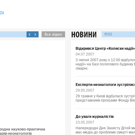
кту
RSS
Відкрився Центр «Колиски надії»
04.07.2007
3 липня 2007 року о 12:00 відбул
надії» на базі пологового будинк
лікарні.
Експерти-неонатологи зустрілис
29.05.2007
29 травня у Києві відбулася зустрі
представників програми Фонду Вік
До уваги журналістів
23.05.2007
Напередодні Дня Захисту Дітей ми
ародна науково-практична
мас-медіа до проблеми смерті малю
арів-неонатологів