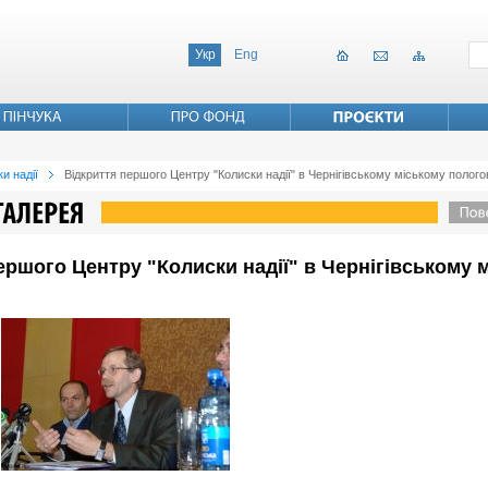
Укр
Eng
и надії
Відкриття першого Центру "Колиски надії" в Чернігівському міському полог
 першого Центру "Колиски надії" в Чернігівському