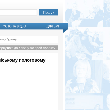
овому будинку
 міському пологовому