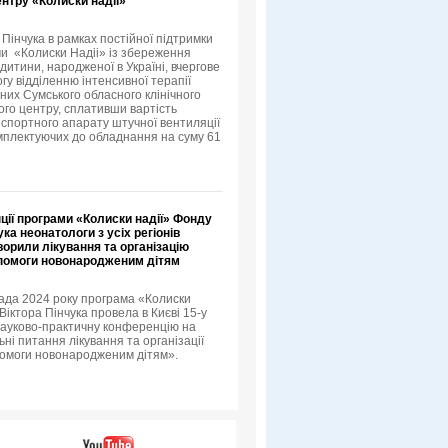
нтру «Колиски надії»
Пінчука в рамках постійної підтримки
ми «Колиски Надіі» із збереження
дитини, народженої в Україні, вчергове
гу відділенню інтенсивної терапії
их Сумського обласного клінічного
го центру, сплативши вартість
спортного апарату штучної вентиляції
омплектуючих до обладнання на суму 61
ції програми «Колиски надії» Фонду
ука неонатологи з усіх регіонів
ворили лікування та організацію
помоги новонародженим дітям
ада 2024 року програма «Колиски
Віктора Пінчука провела в Києві 15-у
ауково-практичну конференцію на
ні питання лікування та організації
омоги новонародженим дітям».