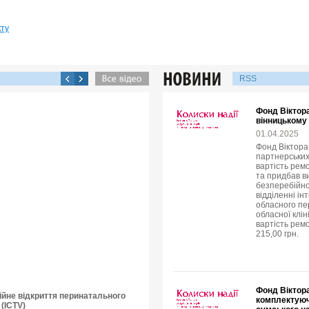
кту
RSS
Фонд Віктор
вінницькому 
01.04.2025
Фонд Віктора 
партнерських
вартість рем
та придбав в
безперебійно
відділенні і
обласного пе
обласної клін
вартість рем
215,00 грн.
Фонд Віктора
ійне відкриття перинатального
комплектуюч
 (ICTV)