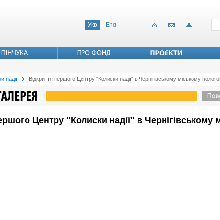
Укр
Eng
и надії
Відкриття першого Центру "Колиски надії" в Чернігівському міському полог
 першого Центру "Колиски надії" в Чернігівському