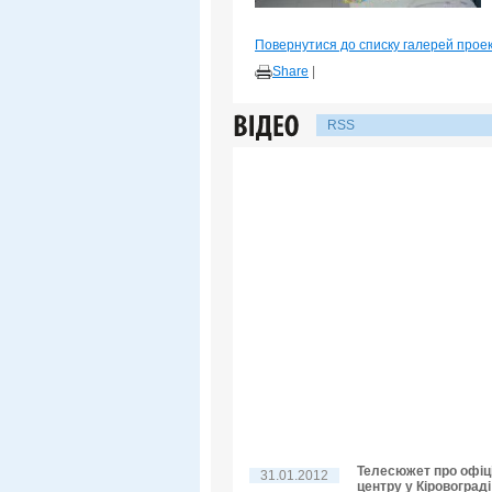
Повернутися до списку галерей прое
Share
|
RSS
Телесюжет про офіц
31.01.2012
центру у Кіровограді