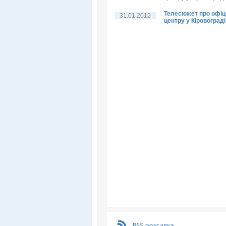
Телесюжет про офіц
31.01.2012
центру у Кіровограді