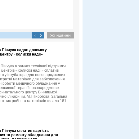
а Пінчука надав допомогу
центру «Колиски надії»
Пінчука в рамках технічної підтримки
 центрів «Колиски надії» сплатив
онту інкубатора для новонароджених
итратні матеріали для забезпечення
ї роботи медичного обладнання у
нтенсивної терапії новонароджених
ринатального центру Вінницької
ічної лікарні ім. М.І Пирогова. Загальна
онтних робіт та матеріалів склала 181
 Пінчука сплатив вартість
их та ремонту обладнання для