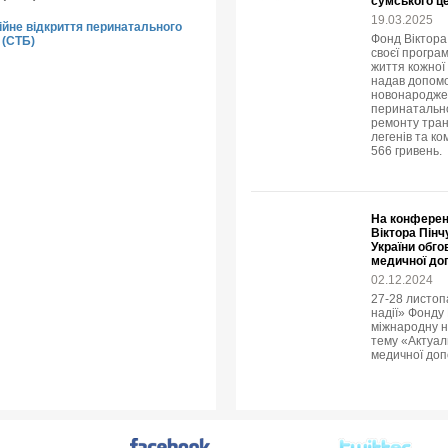
сумського це
19.03.2025
ійне відкриття перинатального
Фонд Віктора 
 (СТБ)
своєї програ
життя кожної 
надав допомо
новонароджен
перинатально
ремонту тран
легенів та к
566 гривень.
На конферен
Віктора Пінч
України обго
медичної до
02.12.2024
27-28 листоп
надії» Фонду 
міжнародну н
тему «Актуаль
медичної доп