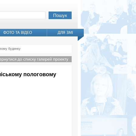
овому будинку
 міському пологовому