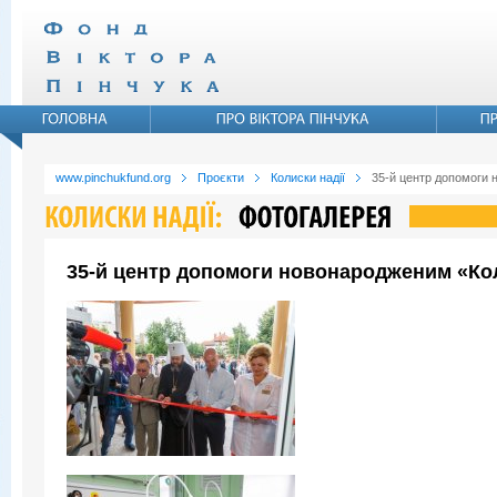
www.pinchukfund.org
Проєкти
Колиски надії
35-й центр допомоги 
35-й центр допомоги новонародженим «Коли