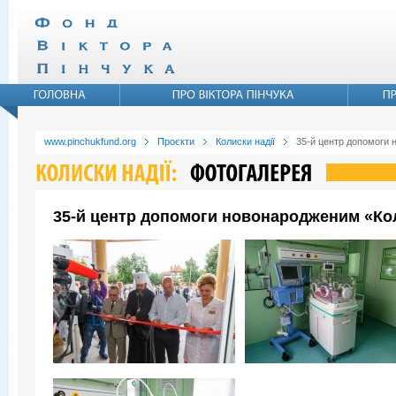
www.pinchukfund.org
Проєкти
Колиски надії
35-й центр допомоги 
35-й центр допомоги новонародженим «Коли