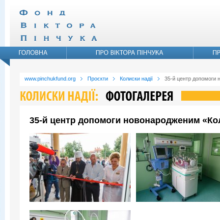
www.pinchukfund.org
Проєкти
Колиски надії
35-й центр допомоги 
35-й центр допомоги новонародженим «Коли