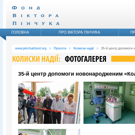
www.pinchukfund.org
Проєкти
Колиски надії
35-й центр допомоги 
35-й центр допомоги новонародженим «Коли