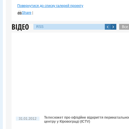
Повернутися до списку галерей проекту
Share
|
RSS
Телесюжет про офіційне відкриття перинатально
31.01.2012
центру у Кіровограді (ICTV)