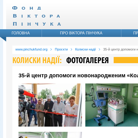
www.pinchukfund.org
Проєкти
Колиски надії
35-й центр допомоги 
35-й центр допомоги новонародженим «Коли