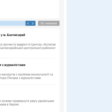
 у м. Бахчисарай
ося урочисте відкриття Центру «Колиски
у Бахчисарайської центральної районної
я з журналістами
ч експертів з проблем неонаталогії та
тора Пінчука з журналістами.
 хочемо привернути увагу українських
ків в Україні.