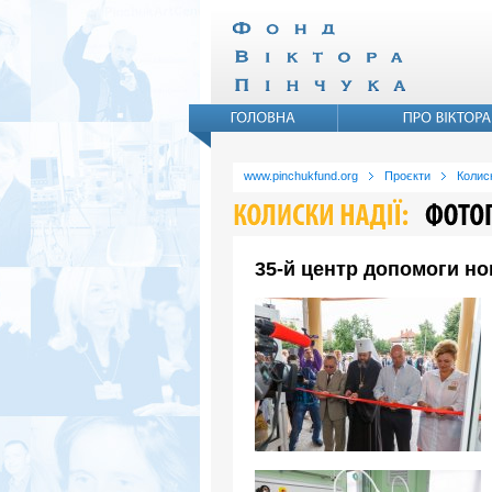
www.pinchukfund.org
Проєкти
Колиск
35-й центр допомоги но