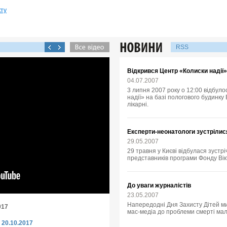
кту
RSS
Відкрився Центр «Колиски надії»
04.07.2007
3 липня 2007 року о 12:00 відбул
надії» на базі пологового будинк
лікарні.
Експерти-неонатологи зустрілис
29.05.2007
29 травня у Києві відбулася зустрі
представників програми Фонду Вік
До уваги журналістів
23.05.2007
Напередодні Дня Захисту Дітей ми
017
мас-медіа до проблеми смерті малю
 20.10.2017