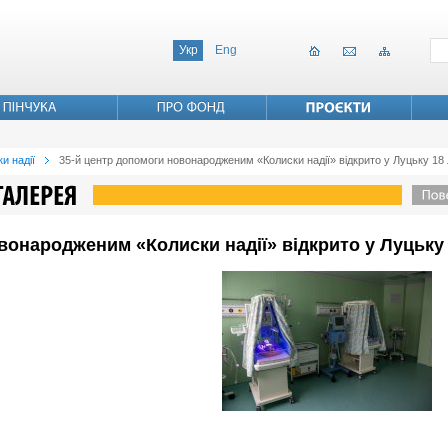
Укр
Eng
и надії
35-й центр допомоги новонародженим «Колиски надії» відкрито у Луцьку 18
вонародженим «Колиски надії» відкрито у Луцьку 