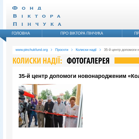
www.pinchukfund.org
Проєкти
Колиски надії
35-й центр допомоги 
35-й центр допомоги новонародженим «Коли