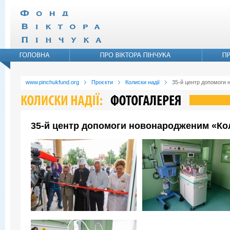
www.pinchukfund.org
Проєкти
Колиски надії
35-й центр допомоги 
35-й центр допомоги новонародженим «Коли