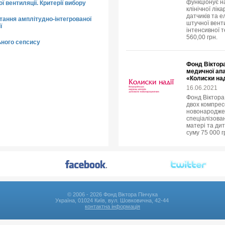
функціонує на
ої вентиляції. Критерії вибору
клінічної лік
датчиків та 
тання амплітудно-інтегрованої
штучної вент
ї
інтенсивної 
560,00 грн.
ьного сепсису
Фонд Віктора
медичної ап
«Колиски над
16.06.2021
Фонд Віктора
двох компресо
новонародже
спеціалізова
матері та ди
суму 75 000 г
© 2006 - 2026 Фонд Віктора Пінчука
Україна, 01024 Київ, вул. Шовковична, 42-44
контактна інформація