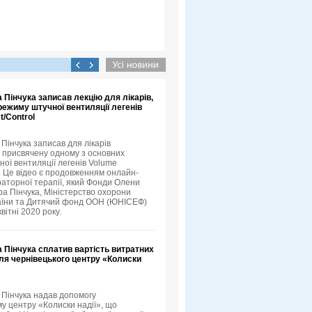
 Пінчука записав лекцію для лікарів,
ежиму штучної вентиляції легенів
t/Control
Пінчука записав для лікарів
, присвячену одному з основних
ної вентиляції легенів Volume
l. Це відео є продовженням онлайн-
раторної терапії, який Фонди Олени
ора Пінчука, Міністерство охорони
аїни та Дитячий фонд ООН (ЮНІСЕФ)
вітні 2020 року.
 Пінчука сплатив вартість витратних
ля чернівецького центру «Колиски
 Пінчука надав допомогу
у центру «Колиски надії», що