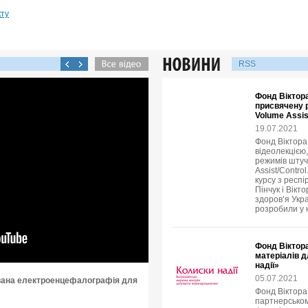
кту
RSS
Фонд Віктора
присвячену р
Volume Assis
19.07.2021
Фонд Віктора 
відеолекцією
режимів штуч
Assist/Contro
курсу з респі
Пінчук і Вікт
здоров’я Укр
розробили у к
Фонд Віктора
матеріалів д
надії»
05.07.2021
вана електроенцефалографія для
Фонд Віктора
партнерськом