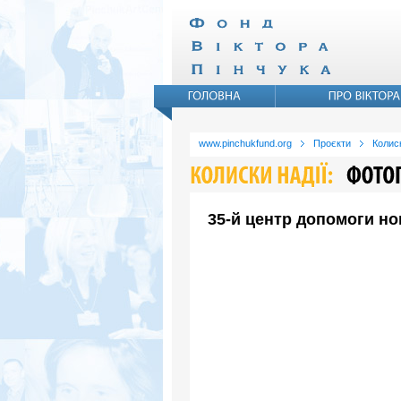
www.pinchukfund.org
Проєкти
Колиск
35-й центр допомоги но