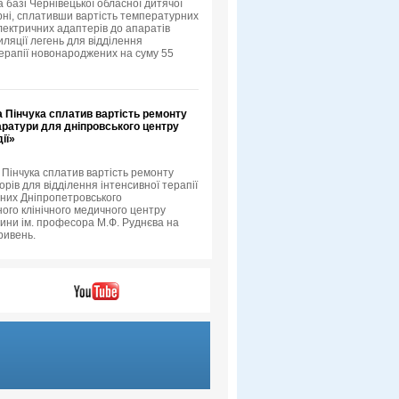
 базі Чернівецької обласної дитячої
арні, сплативши вартість температурних
електричних адаптерів до апаратів
иляції легень для відділення
терапії новонароджених на суму 55
 Пінчука сплатив вартість ремонту
аратури для дніпровського центру
ії»
 Пінчука сплатив вартість ремонту
рів для відділення інтенсивної терапії
них Дніпропетровського
ного клінічного медичного центру
тини ім. професора М.Ф. Руднєва на
ривень.