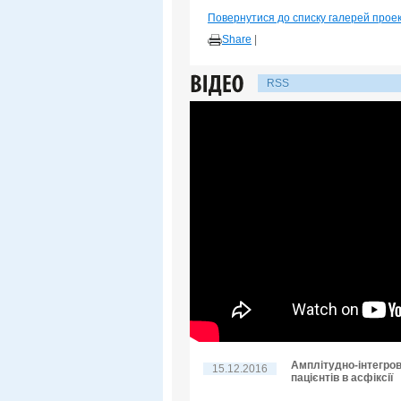
Повернутися до списку галерей прое
Share
|
RSS
Амплітудно-інтегро
15.12.2016
пацієнтів в асфіксії