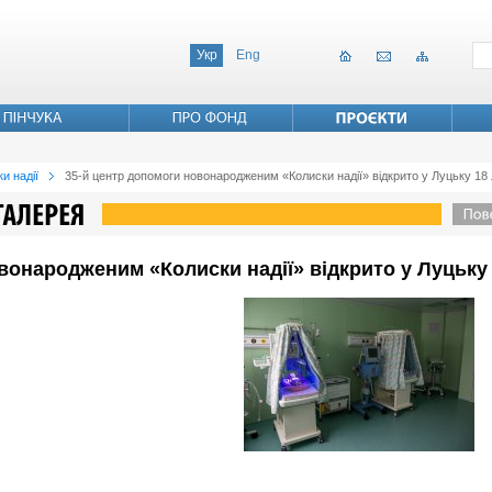
Укр
Eng
и надії
35-й центр допомоги новонародженим «Колиски надії» відкрито у Луцьку 18
вонародженим «Колиски надії» відкрито у Луцьку 