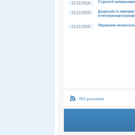
Стратегії неінвазивн
15.12.2016
Доцільність викорис
15.12.2016
електроенцелографі
Лікування неонатал
15.12.2016